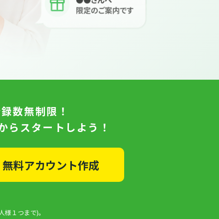
登録数無制限！
日からスタートしよう！
無料アカウント作成
人様１つまで)。