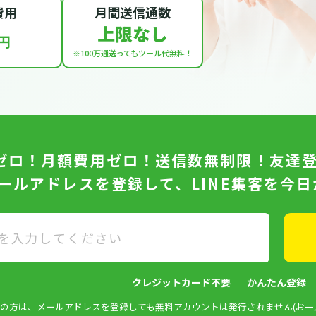
費用
月間送信通数
上限なし
円
※100万通送っても
ツール代無料！
ゼロ！月額費用ゼロ！送信数無制限！友達
メールアドレスを登録して、LINE集客を今
クレジットカード不要
かんたん登録
済みの方は、メールアドレスを登録しても無料アカウントは発行されません(お一