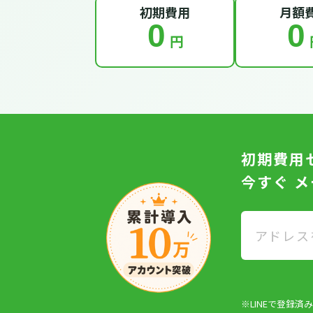
初期費用
月額
0
0
円
初期費用
今すぐ 
※LINEで登録