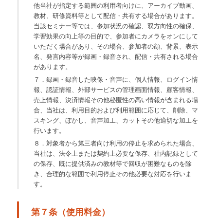
他当社が指定する範囲の利用者向けに、アーカイブ動画、
教材、研修資料等として配信・共有する場合があります。
当該セミナー等では、参加状況の確認、双方向性の確保、
学習効果の向上等の目的で、参加者にカメラをオンにして
いただく場合があり、その場合、参加者の顔、背景、表示
名、発言内容等が録画・録音され、配信・共有される場合
があります。
７．録画・録音した映像・音声に、個人情報、ログイン情
報、認証情報、外部サービスの管理画面情報、顧客情報、
売上情報、決済情報その他秘匿性の高い情報が含まれる場
合、当社は、利用目的および利用範囲に応じて、削除、マ
スキング、ぼかし、音声加工、カットその他適切な加工を
行います。
８．対象者から第三者向け利用の停止を求められた場合、
当社は、法令上または契約上必要な保存、社内記録として
の保存、既に提供済みの教材等で回収が困難なものを除
き、合理的な範囲で利用停止その他必要な対応を行いま
す。
第７条（使用料金）