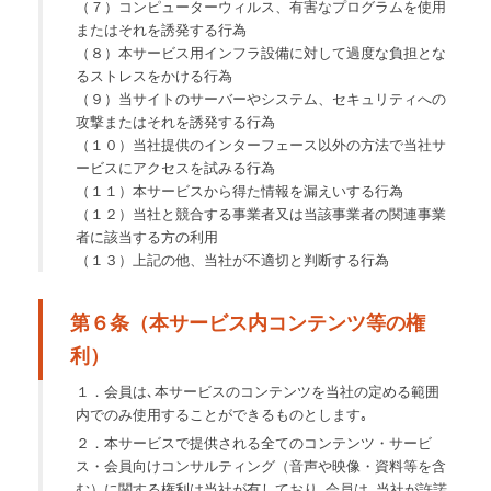
（７）コンピューターウィルス、有害なプログラムを使用
またはそれを誘発する行為
（８）本サービス用インフラ設備に対して過度な負担とな
るストレスをかける行為
（９）当サイトのサーバーやシステム、セキュリティへの
攻撃またはそれを誘発する行為
（１０）当社提供のインターフェース以外の方法で当社サ
ービスにアクセスを試みる行為
（１１）本サービスから得た情報を漏えいする行為
（１２）当社と競合する事業者又は当該事業者の関連事業
者に該当する方の利用
（１３）上記の他、当社が不適切と判断する行為
第６条（本サービス内コンテンツ等の権
利）
１．会員は､本サービスのコンテンツを当社の定める範囲
内でのみ使用することができるものとします｡
２．本サービスで提供される全てのコンテンツ・サービ
ス・会員向けコンサルティング（音声や映像・資料等を含
む）に関する権利は当社が有しており､会員は､当社が許諾