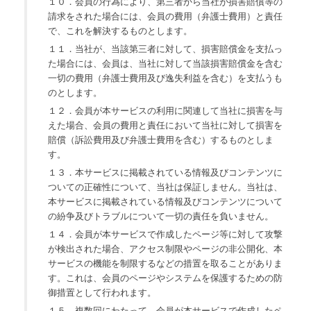
１０．会員の行為により、第三者から当社が損害賠償等の
請求をされた場合には、会員の費用（弁護士費用）と責任
で、これを解決するものとします。
１１．当社が、当該第三者に対して、損害賠償金を支払っ
た場合には、会員は、当社に対して当該損害賠償金を含む
一切の費用（弁護士費用及び逸失利益を含む）を支払うも
のとします。
１２．会員が本サービスの利用に関連して当社に損害を与
えた場合、会員の費用と責任において当社に対して損害を
賠償（訴訟費用及び弁護士費用を含む）するものとしま
す。
１３．本サービスに掲載されている情報及びコンテンツに
ついての正確性について、当社は保証しません。当社は、
本サービスに掲載されている情報及びコンテンツについて
の紛争及びトラブルについて一切の責任を負いません。
１４．会員が本サービスで作成したページ等に対して攻撃
が検出された場合、アクセス制限やページの非公開化、本
サービスの機能を制限するなどの措置を取ることがありま
す。これは、会員のページやシステムを保護するための防
御措置として行われます。
１５．複数回にわたって、会員が本サービスで作成したペ