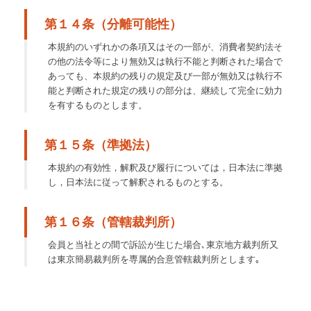
第１４条（分離可能性）
本規約のいずれかの条項又はその一部が、消費者契約法そ
の他の法令等により無効又は執行不能と判断された場合で
あっても、本規約の残りの規定及び一部が無効又は執行不
能と判断された規定の残りの部分は、継続して完全に効力
を有するものとします。
第１５条（準拠法）
本規約の有効性，解釈及び履行については，日本法に準拠
し，日本法に従って解釈されるものとする。
第１６条（管轄裁判所）
会員と当社との間で訴訟が生じた場合､東京地方裁判所又
は東京簡易裁判所を専属的合意管轄裁判所とします｡