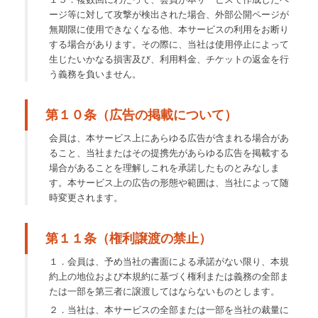
ージ等に対して攻撃が検出された場合、外部公開ページが
無期限に使用できなくなる他、本サービスの利用をお断り
する場合があります。その際に、当社は使用停止によって
生じたいかなる損害及び、利用料金、チケットの返金を行
う義務を負いません。
第１０条（広告の掲載について）
会員は、本サービス上にあらゆる広告が含まれる場合があ
ること、当社またはその提携先があらゆる広告を掲載する
場合があることを理解しこれを承諾したものとみなしま
す。本サービス上の広告の形態や範囲は、当社によって随
時変更されます。
第１１条（権利譲渡の禁止）
１．会員は、予め当社の書面による承諾がない限り、本規
約上の地位および本規約に基づく権利または義務の全部ま
たは一部を第三者に譲渡してはならないものとします。
２．当社は、本サービスの全部または一部を当社の裁量に