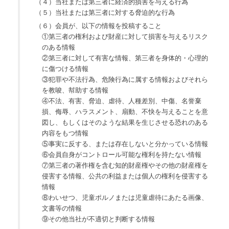
（４）当社または第三者に経済的損害を与える行為
（５）当社または第三者に対する脅迫的な行為
（６）会員が、以下の情報を投稿すること
①第三者の権利および財産に対して損害を与えるリスク
のある情報
②第三者に対して有害な情報、第三者を身体的・心理的
に傷つける情報
③犯罪や不法行為、危険行為に属する情報およびそれら
を教唆、幇助する情報
④不法、有害、脅迫、虐待、人種差別、中傷、名誉棄
損、侮辱、ハラスメント、扇動、不快を与えることを意
図し、もしくはそのような結果を生じさせる恐れのある
内容をもつ情報
⑤事実に反する、または存在しないと分かっている情報
⑥会員自身がコントロール可能な権利を持たない情報
⑦第三者の著作権を含む知的財産権やその他の財産権を
侵害する情報、公共の利益または個人の権利を侵害する
情報
⑧わいせつ、児童ポルノまたは児童虐待にあたる画像、
文書等の情報
⑨その他当社が不適切と判断する情報