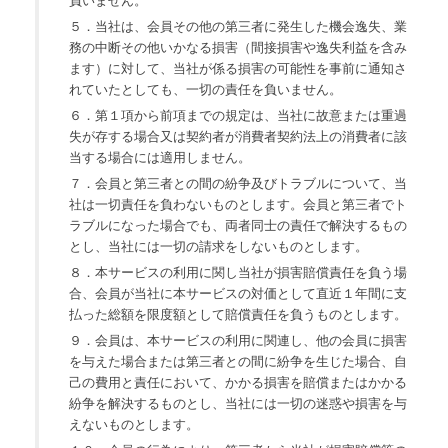
負いません。
５．当社は、会員その他の第三者に発生した機会逸失、業
務の中断その他いかなる損害（間接損害や逸失利益を含み
ます）に対して、当社が係る損害の可能性を事前に通知さ
れていたとしても、一切の責任を負いません。
６．第１項から前項までの規定は、当社に故意または重過
失が存する場合又は契約者が消費者契約法上の消費者に該
当する場合には適用しません。
７．会員と第三者との間の紛争及びトラブルについて、当
社は一切責任を負わないものとします。会員と第三者でト
ラブルになった場合でも、両者同士の責任で解決するもの
とし、当社には一切の請求をしないものとします。
８．本サービスの利用に関し当社が損害賠償責任を負う場
合、会員が当社に本サービスの対価として直近１年間に支
払った総額を限度額として賠償責任を負うものとします。
９．会員は、本サービスの利用に関連し、他の会員に損害
を与えた場合または第三者との間に紛争を生じた場合、自
己の費用と責任において、かかる損害を賠償またはかかる
紛争を解決するものとし、当社には一切の迷惑や損害を与
えないものとします。