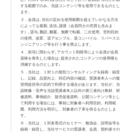
する範囲でのみ、当該コンテンツ等を使用できるものとし
ます。
３．会員は､当社の定める使用範囲を超えていかなる方法
によっても複製､送信､譲渡（会員同士の売買も含みま
す）､貸与､翻訳､翻案、無断で転載、二次使用、営利目的
の使用、改変、逆アセンブル、逆コンパイル、リバースエ
ンジニアリング等を行う事を禁止します。
４．前項に関わらず､アカウント削除等により会員が会員
資格を喪失した場合は､提供されたコンテンツの使用権も
消滅するものとします｡
５．当社は、１対１の個別コンサルティングを録画・録音
し、記録、品質向上、対応内容の確認、受講者本人への復
習用提供等の目的で利用する場合があります。当社が、当
該映像・音声を当該受講者本人以外の第三者向け教材、研
修資料、事例紹介、販売促進資料、公開コンテンツ等とし
て利用する場合には、事前に対象者へ利用目的、利用範
囲、利用方法を明示し、対象者の了承を得るものとしま
す。
６．当社は、１対多形式のセミナー、勉強会、説明会等を
録画・録音し、当社サービスの受講者、会員、契約者その