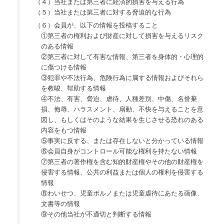
（４）当社または第三者に経済的損害を与える行為
（５）当社または第三者に対する脅迫的な行為
（６）会員が、以下の情報を投稿すること
①第三者の権利および財産に対して損害を与えるリスク
のある情報
②第三者に対して有害な情報、第三者を身体的・心理的
に傷つける情報
③犯罪や不法行為、危険行為に属する情報およびそれら
を教唆、幇助する情報
④不法、有害、脅迫、虐待、人種差別、中傷、名誉棄
損、侮辱、ハラスメント、扇動、不快を与えることを意
図し、もしくはそのような結果を生じさせる恐れのある
内容をもつ情報
⑤事実に反する、または存在しないと分かっている情報
⑥会員自身がコントロール可能な権利を持たない情報
⑦第三者の著作権を含む知的財産権やその他の財産権を
侵害する情報、公共の利益または個人の権利を侵害する
情報
⑧わいせつ、児童ポルノまたは児童虐待にあたる画像、
文書等の情報
⑨その他当社が不適切と判断する情報