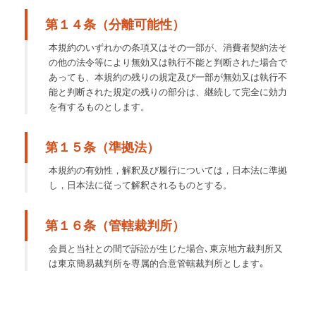
第１４条（分離可能性）
本規約のいずれかの条項又はその一部が、消費者契約法そ
の他の法令等により無効又は執行不能と判断された場合で
あっても、本規約の残りの規定及び一部が無効又は執行不
能と判断された規定の残りの部分は、継続して完全に効力
を有するものとします。
第１５条（準拠法）
本規約の有効性，解釈及び履行については，日本法に準拠
し，日本法に従って解釈されるものとする。
第１６条（管轄裁判所）
会員と当社との間で訴訟が生じた場合､東京地方裁判所又
は東京簡易裁判所を専属的合意管轄裁判所とします｡