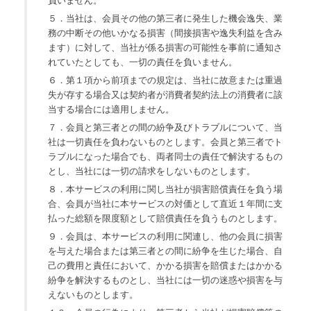
負いません。
５．当社は、会員その他の第三者に発生した機会逸失、業
務の中断その他いかなる損害（間接損害や逸失利益を含み
ます）に対して、当社が係る損害の可能性を事前に通知さ
れていたとしても、一切の責任を負いません。
６．第１項から前項までの規定は、当社に故意または重過
失が存する場合又は契約者が消費者契約法上の消費者に該
当する場合には適用しません。
７．会員と第三者との間の紛争及びトラブルについて、当
社は一切責任を負わないものとします。会員と第三者でト
ラブルになった場合でも、両者同士の責任で解決するもの
とし、当社には一切の請求をしないものとします。
８．本サービスの利用に関し当社が損害賠償責任を負う場
合、会員が当社に本サービスの対価として直近１年間に支
払った総額を限度額として賠償責任を負うものとします。
９．会員は、本サービスの利用に関連し、他の会員に損害
を与えた場合または第三者との間に紛争を生じた場合、自
己の費用と責任において、かかる損害を賠償またはかかる
紛争を解決するものとし、当社には一切の迷惑や損害を与
えないものとします。