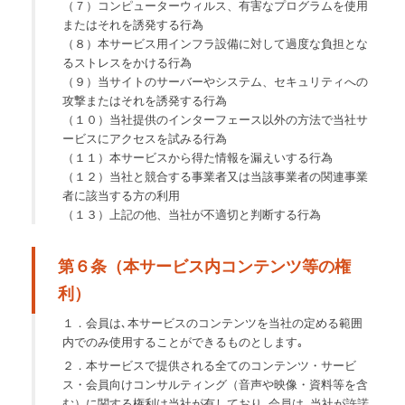
（７）コンピューターウィルス、有害なプログラムを使用
またはそれを誘発する行為
（８）本サービス用インフラ設備に対して過度な負担とな
るストレスをかける行為
（９）当サイトのサーバーやシステム、セキュリティへの
攻撃またはそれを誘発する行為
（１０）当社提供のインターフェース以外の方法で当社サ
ービスにアクセスを試みる行為
（１１）本サービスから得た情報を漏えいする行為
（１２）当社と競合する事業者又は当該事業者の関連事業
者に該当する方の利用
（１３）上記の他、当社が不適切と判断する行為
第６条（本サービス内コンテンツ等の権
利）
１．会員は､本サービスのコンテンツを当社の定める範囲
内でのみ使用することができるものとします｡
２．本サービスで提供される全てのコンテンツ・サービ
ス・会員向けコンサルティング（音声や映像・資料等を含
む）に関する権利は当社が有しており､会員は､当社が許諾