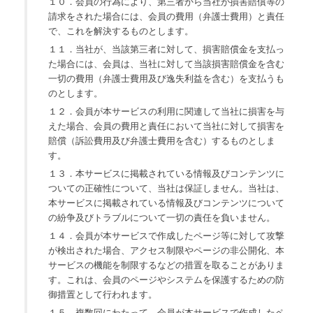
１０．会員の行為により、第三者から当社が損害賠償等の
請求をされた場合には、会員の費用（弁護士費用）と責任
で、これを解決するものとします。
１１．当社が、当該第三者に対して、損害賠償金を支払っ
た場合には、会員は、当社に対して当該損害賠償金を含む
一切の費用（弁護士費用及び逸失利益を含む）を支払うも
のとします。
１２．会員が本サービスの利用に関連して当社に損害を与
えた場合、会員の費用と責任において当社に対して損害を
賠償（訴訟費用及び弁護士費用を含む）するものとしま
す。
１３．本サービスに掲載されている情報及びコンテンツに
ついての正確性について、当社は保証しません。当社は、
本サービスに掲載されている情報及びコンテンツについて
の紛争及びトラブルについて一切の責任を負いません。
１４．会員が本サービスで作成したページ等に対して攻撃
が検出された場合、アクセス制限やページの非公開化、本
サービスの機能を制限するなどの措置を取ることがありま
す。これは、会員のページやシステムを保護するための防
御措置として行われます。
１５．複数回にわたって、会員が本サービスで作成したペ