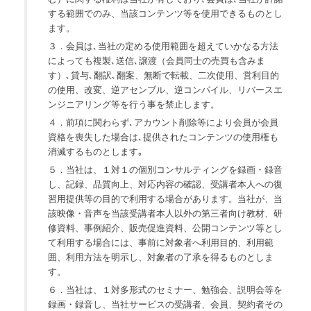
する範囲でのみ、当該コンテンツ等を使用できるものとし
ます。
３．会員は､当社の定める使用範囲を超えていかなる方法
によっても複製､送信､譲渡（会員同士の売買も含みま
す）､貸与､翻訳､翻案、無断で転載、二次使用、営利目的
の使用、改変、逆アセンブル、逆コンパイル、リバースエ
ンジニアリング等を行う事を禁止します。
４．前項に関わらず､アカウント削除等により会員が会員
資格を喪失した場合は､提供されたコンテンツの使用権も
消滅するものとします｡
５．当社は、１対１の個別コンサルティングを録画・録音
し、記録、品質向上、対応内容の確認、受講者本人への復
習用提供等の目的で利用する場合があります。当社が、当
該映像・音声を当該受講者本人以外の第三者向け教材、研
修資料、事例紹介、販売促進資料、公開コンテンツ等とし
て利用する場合には、事前に対象者へ利用目的、利用範
囲、利用方法を明示し、対象者の了承を得るものとしま
す。
６．当社は、１対多形式のセミナー、勉強会、説明会等を
録画・録音し、当社サービスの受講者、会員、契約者その