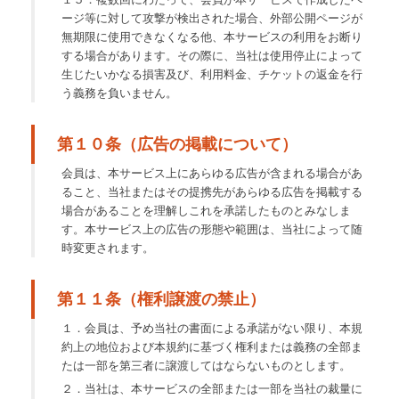
ージ等に対して攻撃が検出された場合、外部公開ページが
無期限に使用できなくなる他、本サービスの利用をお断り
する場合があります。その際に、当社は使用停止によって
生じたいかなる損害及び、利用料金、チケットの返金を行
う義務を負いません。
第１０条（広告の掲載について）
会員は、本サービス上にあらゆる広告が含まれる場合があ
ること、当社またはその提携先があらゆる広告を掲載する
場合があることを理解しこれを承諾したものとみなしま
す。本サービス上の広告の形態や範囲は、当社によって随
時変更されます。
第１１条（権利譲渡の禁止）
１．会員は、予め当社の書面による承諾がない限り、本規
約上の地位および本規約に基づく権利または義務の全部ま
たは一部を第三者に譲渡してはならないものとします。
２．当社は、本サービスの全部または一部を当社の裁量に