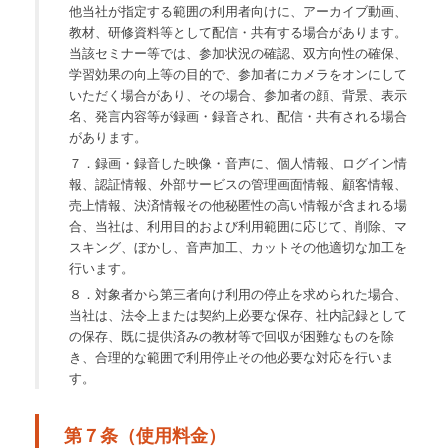
他当社が指定する範囲の利用者向けに、アーカイブ動画、
教材、研修資料等として配信・共有する場合があります。
当該セミナー等では、参加状況の確認、双方向性の確保、
学習効果の向上等の目的で、参加者にカメラをオンにして
いただく場合があり、その場合、参加者の顔、背景、表示
名、発言内容等が録画・録音され、配信・共有される場合
があります。
７．録画・録音した映像・音声に、個人情報、ログイン情
報、認証情報、外部サービスの管理画面情報、顧客情報、
売上情報、決済情報その他秘匿性の高い情報が含まれる場
合、当社は、利用目的および利用範囲に応じて、削除、マ
スキング、ぼかし、音声加工、カットその他適切な加工を
行います。
８．対象者から第三者向け利用の停止を求められた場合、
当社は、法令上または契約上必要な保存、社内記録として
の保存、既に提供済みの教材等で回収が困難なものを除
き、合理的な範囲で利用停止その他必要な対応を行いま
す。
第７条（使用料金）