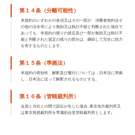
第１４条（分離可能性）
本規約のいずれかの条項又はその一部が、消費者契約法そ
の他の法令等により無効又は執行不能と判断された場合で
あっても、本規約の残りの規定及び一部が無効又は執行不
能と判断された規定の残りの部分は、継続して完全に効力
を有するものとします。
第１５条（準拠法）
本規約の有効性，解釈及び履行については，日本法に準拠
し，日本法に従って解釈されるものとする。
第１６条（管轄裁判所）
会員と当社との間で訴訟が生じた場合､東京地方裁判所又
は東京簡易裁判所を専属的合意管轄裁判所とします｡