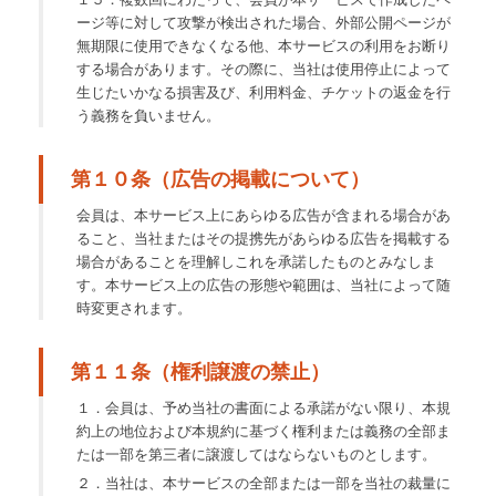
ージ等に対して攻撃が検出された場合、外部公開ページが
無期限に使用できなくなる他、本サービスの利用をお断り
する場合があります。その際に、当社は使用停止によって
生じたいかなる損害及び、利用料金、チケットの返金を行
う義務を負いません。
第１０条（広告の掲載について）
会員は、本サービス上にあらゆる広告が含まれる場合があ
ること、当社またはその提携先があらゆる広告を掲載する
場合があることを理解しこれを承諾したものとみなしま
す。本サービス上の広告の形態や範囲は、当社によって随
時変更されます。
第１１条（権利譲渡の禁止）
１．会員は、予め当社の書面による承諾がない限り、本規
約上の地位および本規約に基づく権利または義務の全部ま
たは一部を第三者に譲渡してはならないものとします。
２．当社は、本サービスの全部または一部を当社の裁量に