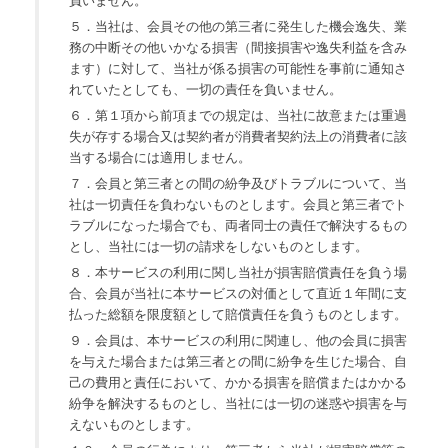
負いません。
５．当社は、会員その他の第三者に発生した機会逸失、業
務の中断その他いかなる損害（間接損害や逸失利益を含み
ます）に対して、当社が係る損害の可能性を事前に通知さ
れていたとしても、一切の責任を負いません。
６．第１項から前項までの規定は、当社に故意または重過
失が存する場合又は契約者が消費者契約法上の消費者に該
当する場合には適用しません。
７．会員と第三者との間の紛争及びトラブルについて、当
社は一切責任を負わないものとします。会員と第三者でト
ラブルになった場合でも、両者同士の責任で解決するもの
とし、当社には一切の請求をしないものとします。
８．本サービスの利用に関し当社が損害賠償責任を負う場
合、会員が当社に本サービスの対価として直近１年間に支
払った総額を限度額として賠償責任を負うものとします。
９．会員は、本サービスの利用に関連し、他の会員に損害
を与えた場合または第三者との間に紛争を生じた場合、自
己の費用と責任において、かかる損害を賠償またはかかる
紛争を解決するものとし、当社には一切の迷惑や損害を与
えないものとします。