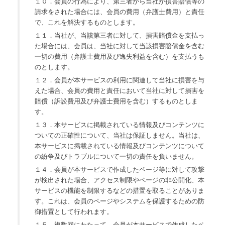
１０．会員の行為により、第三者から当社が損害賠償等の
請求をされた場合には、会員の費用（弁護士費用）と責任
で、これを解決するものとします。
１１．当社が、当該第三者に対して、損害賠償金を支払っ
た場合には、会員は、当社に対して当該損害賠償金を含む
一切の費用（弁護士費用及び逸失利益を含む）を支払うも
のとします。
１２．会員が本サービスの利用に関連して当社に損害を与
えた場合、会員の費用と責任において当社に対して損害を
賠償（訴訟費用及び弁護士費用を含む）するものとしま
す。
１３．本サービスに掲載されている情報及びコンテンツに
ついての正確性について、当社は保証しません。当社は、
本サービスに掲載されている情報及びコンテンツについて
の紛争及びトラブルについて一切の責任を負いません。
１４．会員が本サービスで作成したページ等に対して攻撃
が検出された場合、アクセス制限やページの非公開化、本
サービスの機能を制限するなどの措置を取ることがありま
す。これは、会員のページやシステムを保護するための防
御措置として行われます。
１５．複数回にわたって、会員が本サービスで作成したペ