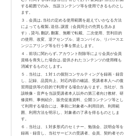
する範囲でのみ、当該コンテンツ等を使用できるものとし
ます。
３．会員は､当社の定める使用範囲を超えていかなる方法
によっても複製､送信､譲渡（会員同士の売買も含みま
す）､貸与､翻訳､翻案、無断で転載、二次使用、営利目的
の使用、改変、逆アセンブル、逆コンパイル、リバースエ
ンジニアリング等を行う事を禁止します。
４．前項に関わらず､アカウント削除等により会員が会員
資格を喪失した場合は､提供されたコンテンツの使用権も
消滅するものとします｡
５．当社は、１対１の個別コンサルティングを録画・録音
し、記録、品質向上、対応内容の確認、受講者本人への復
習用提供等の目的で利用する場合があります。当社が、当
該映像・音声を当該受講者本人以外の第三者向け教材、研
修資料、事例紹介、販売促進資料、公開コンテンツ等とし
て利用する場合には、事前に対象者へ利用目的、利用範
囲、利用方法を明示し、対象者の了承を得るものとしま
す。
６．当社は、１対多形式のセミナー、勉強会、説明会等を
録画・録音し、当社サービスの受講者、会員、契約者その