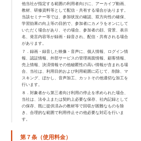
他当社が指定する範囲の利用者向けに、アーカイブ動画、
教材、研修資料等として配信・共有する場合があります。
当該セミナー等では、参加状況の確認、双方向性の確保、
学習効果の向上等の目的で、参加者にカメラをオンにして
いただく場合があり、その場合、参加者の顔、背景、表示
名、発言内容等が録画・録音され、配信・共有される場合
があります。
７．録画・録音した映像・音声に、個人情報、ログイン情
報、認証情報、外部サービスの管理画面情報、顧客情報、
売上情報、決済情報その他秘匿性の高い情報が含まれる場
合、当社は、利用目的および利用範囲に応じて、削除、マ
スキング、ぼかし、音声加工、カットその他適切な加工を
行います。
８．対象者から第三者向け利用の停止を求められた場合、
当社は、法令上または契約上必要な保存、社内記録として
の保存、既に提供済みの教材等で回収が困難なものを除
き、合理的な範囲で利用停止その他必要な対応を行いま
す。
第７条（使用料金）