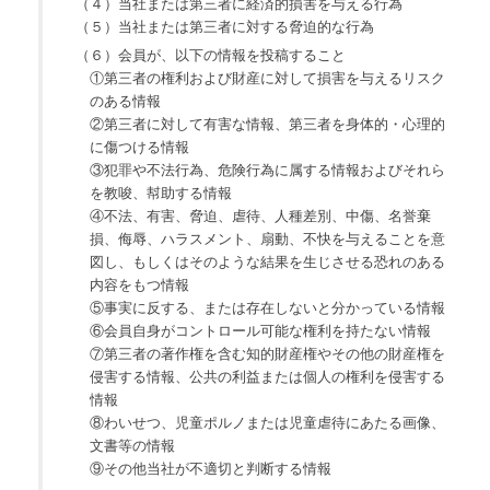
（４）当社または第三者に経済的損害を与える行為
（５）当社または第三者に対する脅迫的な行為
（６）会員が、以下の情報を投稿すること
①第三者の権利および財産に対して損害を与えるリスク
のある情報
②第三者に対して有害な情報、第三者を身体的・心理的
に傷つける情報
③犯罪や不法行為、危険行為に属する情報およびそれら
を教唆、幇助する情報
④不法、有害、脅迫、虐待、人種差別、中傷、名誉棄
損、侮辱、ハラスメント、扇動、不快を与えることを意
図し、もしくはそのような結果を生じさせる恐れのある
内容をもつ情報
⑤事実に反する、または存在しないと分かっている情報
⑥会員自身がコントロール可能な権利を持たない情報
⑦第三者の著作権を含む知的財産権やその他の財産権を
侵害する情報、公共の利益または個人の権利を侵害する
情報
⑧わいせつ、児童ポルノまたは児童虐待にあたる画像、
文書等の情報
⑨その他当社が不適切と判断する情報