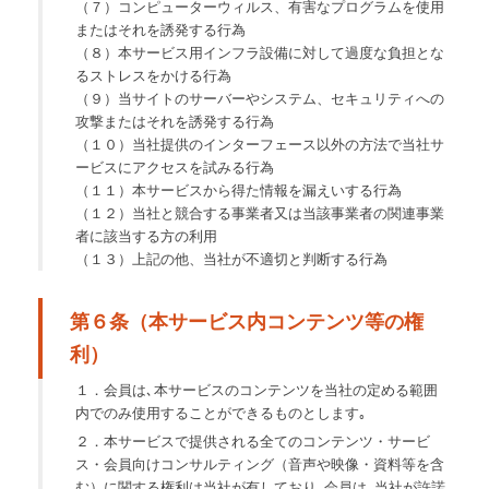
（７）コンピューターウィルス、有害なプログラムを使用
またはそれを誘発する行為
（８）本サービス用インフラ設備に対して過度な負担とな
るストレスをかける行為
（９）当サイトのサーバーやシステム、セキュリティへの
攻撃またはそれを誘発する行為
（１０）当社提供のインターフェース以外の方法で当社サ
ービスにアクセスを試みる行為
（１１）本サービスから得た情報を漏えいする行為
（１２）当社と競合する事業者又は当該事業者の関連事業
者に該当する方の利用
（１３）上記の他、当社が不適切と判断する行為
第６条（本サービス内コンテンツ等の権
利）
１．会員は､本サービスのコンテンツを当社の定める範囲
内でのみ使用することができるものとします｡
２．本サービスで提供される全てのコンテンツ・サービ
ス・会員向けコンサルティング（音声や映像・資料等を含
む）に関する権利は当社が有しており､会員は､当社が許諾