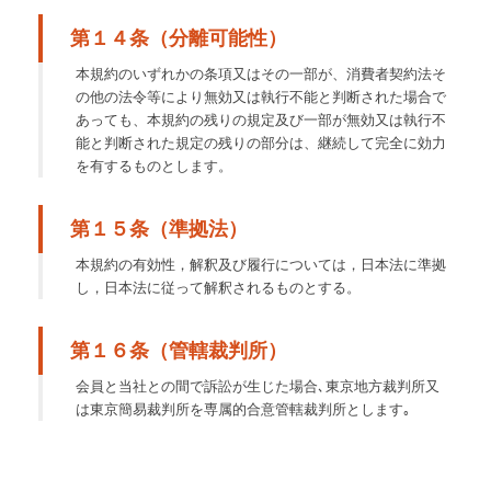
第１４条（分離可能性）
本規約のいずれかの条項又はその一部が、消費者契約法そ
の他の法令等により無効又は執行不能と判断された場合で
あっても、本規約の残りの規定及び一部が無効又は執行不
能と判断された規定の残りの部分は、継続して完全に効力
を有するものとします。
第１５条（準拠法）
本規約の有効性，解釈及び履行については，日本法に準拠
し，日本法に従って解釈されるものとする。
第１６条（管轄裁判所）
会員と当社との間で訴訟が生じた場合､東京地方裁判所又
は東京簡易裁判所を専属的合意管轄裁判所とします｡