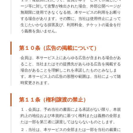
ージ等に対して攻撃が検出された場合、外部公開ページが
無期限に使用できなくなる他、本サービスの利用をお断り
する場合があります。その際に、当社は使用停止によって
生じたいかなる損害及び、利用料金、チケットの返金を行
う義務を負いません。
第１０条（広告の掲載について）
会員は、本サービス上にあらゆる広告が含まれる場合があ
ること、当社またはその提携先があらゆる広告を掲載する
場合があることを理解しこれを承諾したものとみなしま
す。本サービス上の広告の形態や範囲は、当社によって随
時変更されます。
第１１条（権利譲渡の禁止）
１．会員は、予め当社の書面による承諾がない限り、本規
約上の地位および本規約に基づく権利または義務の全部ま
たは一部を第三者に譲渡してはならないものとします。
２．当社は、本サービスの全部または一部を当社の裁量に