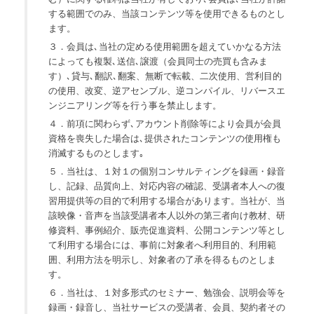
する範囲でのみ、当該コンテンツ等を使用できるものとし
ます。
３．会員は､当社の定める使用範囲を超えていかなる方法
によっても複製､送信､譲渡（会員同士の売買も含みま
す）､貸与､翻訳､翻案、無断で転載、二次使用、営利目的
の使用、改変、逆アセンブル、逆コンパイル、リバースエ
ンジニアリング等を行う事を禁止します。
４．前項に関わらず､アカウント削除等により会員が会員
資格を喪失した場合は､提供されたコンテンツの使用権も
消滅するものとします｡
５．当社は、１対１の個別コンサルティングを録画・録音
し、記録、品質向上、対応内容の確認、受講者本人への復
習用提供等の目的で利用する場合があります。当社が、当
該映像・音声を当該受講者本人以外の第三者向け教材、研
修資料、事例紹介、販売促進資料、公開コンテンツ等とし
て利用する場合には、事前に対象者へ利用目的、利用範
囲、利用方法を明示し、対象者の了承を得るものとしま
す。
６．当社は、１対多形式のセミナー、勉強会、説明会等を
録画・録音し、当社サービスの受講者、会員、契約者その