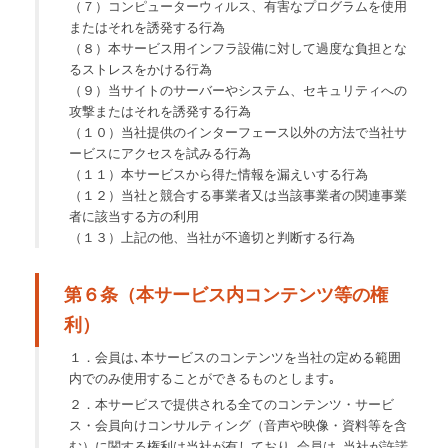
（７）コンピューターウィルス、有害なプログラムを使用
またはそれを誘発する行為
（８）本サービス用インフラ設備に対して過度な負担とな
るストレスをかける行為
（９）当サイトのサーバーやシステム、セキュリティへの
攻撃またはそれを誘発する行為
（１０）当社提供のインターフェース以外の方法で当社サ
ービスにアクセスを試みる行為
（１１）本サービスから得た情報を漏えいする行為
（１２）当社と競合する事業者又は当該事業者の関連事業
者に該当する方の利用
（１３）上記の他、当社が不適切と判断する行為
第６条（本サービス内コンテンツ等の権
利）
１．会員は､本サービスのコンテンツを当社の定める範囲
内でのみ使用することができるものとします｡
２．本サービスで提供される全てのコンテンツ・サービ
ス・会員向けコンサルティング（音声や映像・資料等を含
む）に関する権利は当社が有しており､会員は､当社が許諾