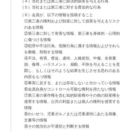
（４）当社または第三者に経済的損害を与える行為
（５）当社または第三者に対する脅迫的な行為
（６）会員が、以下の情報を投稿すること
①第三者の権利および財産に対して損害を与えるリスク
のある情報
②第三者に対して有害な情報、第三者を身体的・心理的
に傷つける情報
③犯罪や不法行為、危険行為に属する情報およびそれら
を教唆、幇助する情報
④不法、有害、脅迫、虐待、人種差別、中傷、名誉棄
損、侮辱、ハラスメント、扇動、不快を与えることを意
図し、もしくはそのような結果を生じさせる恐れのある
内容をもつ情報
⑤事実に反する、または存在しないと分かっている情報
⑥会員自身がコントロール可能な権利を持たない情報
⑦第三者の著作権を含む知的財産権やその他の財産権を
侵害する情報、公共の利益または個人の権利を侵害する
情報
⑧わいせつ、児童ポルノまたは児童虐待にあたる画像、
文書等の情報
⑨その他当社が不適切と判断する情報