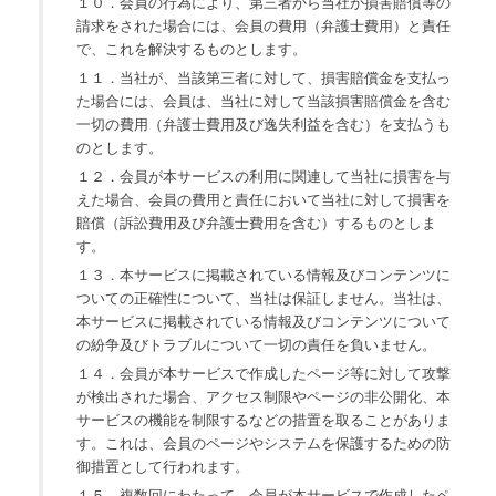
１０．会員の行為により、第三者から当社が損害賠償等の
請求をされた場合には、会員の費用（弁護士費用）と責任
で、これを解決するものとします。
１１．当社が、当該第三者に対して、損害賠償金を支払っ
た場合には、会員は、当社に対して当該損害賠償金を含む
一切の費用（弁護士費用及び逸失利益を含む）を支払うも
のとします。
１２．会員が本サービスの利用に関連して当社に損害を与
えた場合、会員の費用と責任において当社に対して損害を
賠償（訴訟費用及び弁護士費用を含む）するものとしま
す。
１３．本サービスに掲載されている情報及びコンテンツに
ついての正確性について、当社は保証しません。当社は、
本サービスに掲載されている情報及びコンテンツについて
の紛争及びトラブルについて一切の責任を負いません。
１４．会員が本サービスで作成したページ等に対して攻撃
が検出された場合、アクセス制限やページの非公開化、本
サービスの機能を制限するなどの措置を取ることがありま
す。これは、会員のページやシステムを保護するための防
御措置として行われます。
１５．複数回にわたって、会員が本サービスで作成したペ