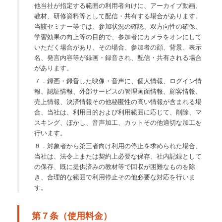
他当社が指定する範囲の利用者向けに、アーカイブ動画、
教材、研修資料等として配信・共有する場合があります。
当該セミナー等では、参加状況の確認、双方向性の確保、
学習効果の向上等の目的で、参加者にカメラをオンにして
いただく場合があり、その場合、参加者の顔、背景、表示
名、発言内容等が録画・録音され、配信・共有される場合
があります。
７．録画・録音した映像・音声に、個人情報、ログイン情
報、認証情報、外部サービスの管理画面情報、顧客情報、
売上情報、決済情報その他秘匿性の高い情報が含まれる場
合、当社は、利用目的および利用範囲に応じて、削除、マ
スキング、ぼかし、音声加工、カットその他適切な加工を
行います。
８．対象者から第三者向け利用の停止を求められた場合、
当社は、法令上または契約上必要な保存、社内記録として
の保存、既に提供済みの教材等で回収が困難なものを除
き、合理的な範囲で利用停止その他必要な対応を行いま
す。
第７条（使用料金）