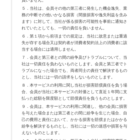
負いません。
５．当社は、会員その他の第三者に発生した機会逸失、業
務の中断その他いかなる損害（間接損害や逸失利益を含み
ます）に対して、当社が係る損害の可能性を事前に通知さ
れていたとしても、一切の責任を負いません。
６．第１項から前項までの規定は、当社に故意または重過
失が存する場合又は契約者が消費者契約法上の消費者に該
当する場合には適用しません。
７．会員と第三者との間の紛争及びトラブルについて、当
社は一切責任を負わないものとします。会員と第三者でト
ラブルになった場合でも、両者同士の責任で解決するもの
とし、当社には一切の請求をしないものとします。
８．本サービスの利用に関し当社が損害賠償責任を負う場
合、会員が当社に本サービスの対価として直近１年間に支
払った総額を限度額として賠償責任を負うものとします。
９．会員は、本サービスの利用に関連し、他の会員に損害
を与えた場合または第三者との間に紛争を生じた場合、自
己の費用と責任において、かかる損害を賠償またはかかる
紛争を解決するものとし、当社には一切の迷惑や損害を与
えないものとします。