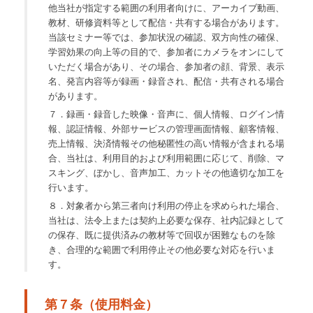
他当社が指定する範囲の利用者向けに、アーカイブ動画、
教材、研修資料等として配信・共有する場合があります。
当該セミナー等では、参加状況の確認、双方向性の確保、
学習効果の向上等の目的で、参加者にカメラをオンにして
いただく場合があり、その場合、参加者の顔、背景、表示
名、発言内容等が録画・録音され、配信・共有される場合
があります。
７．録画・録音した映像・音声に、個人情報、ログイン情
報、認証情報、外部サービスの管理画面情報、顧客情報、
売上情報、決済情報その他秘匿性の高い情報が含まれる場
合、当社は、利用目的および利用範囲に応じて、削除、マ
スキング、ぼかし、音声加工、カットその他適切な加工を
行います。
８．対象者から第三者向け利用の停止を求められた場合、
当社は、法令上または契約上必要な保存、社内記録として
の保存、既に提供済みの教材等で回収が困難なものを除
き、合理的な範囲で利用停止その他必要な対応を行いま
す。
第７条（使用料金）