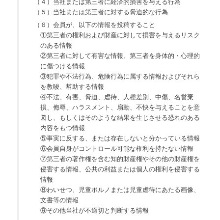
（４）当社または第三者に経済的損害を与える行為
（５）当社または第三者に対する脅迫的な行為
（６）会員が、以下の情報を投稿すること
①第三者の権利および財産に対して損害を与えるリスク
のある情報
②第三者に対して有害な情報、第三者を身体的・心理的
に傷つける情報
③犯罪や不法行為、危険行為に属する情報およびそれら
を教唆、幇助する情報
④不法、有害、脅迫、虐待、人種差別、中傷、名誉棄
損、侮辱、ハラスメント、扇動、不快を与えることを意
図し、もしくはそのような結果を生じさせる恐れのある
内容をもつ情報
⑤事実に反する、または存在しないと分かっている情報
⑥会員自身がコントロール可能な権利を持たない情報
⑦第三者の著作権を含む知的財産権やその他の財産権を
侵害する情報、公共の利益または個人の権利を侵害する
情報
⑧わいせつ、児童ポルノまたは児童虐待にあたる画像、
文書等の情報
⑨その他当社が不適切と判断する情報