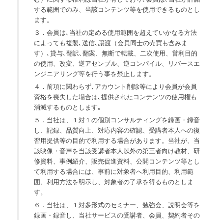
する範囲でのみ、当該コンテンツ等を使用できるものとし
ます。
３．会員は､当社の定める使用範囲を超えていかなる方法
によっても複製､送信､譲渡（会員同士の売買も含みま
す）､貸与､翻訳､翻案、無断で転載、二次使用、営利目的
の使用、改変、逆アセンブル、逆コンパイル、リバースエ
ンジニアリング等を行う事を禁止します。
４．前項に関わらず､アカウント削除等により会員が会員
資格を喪失した場合は､提供されたコンテンツの使用権も
消滅するものとします｡
５．当社は、１対１の個別コンサルティングを録画・録音
し、記録、品質向上、対応内容の確認、受講者本人への復
習用提供等の目的で利用する場合があります。当社が、当
該映像・音声を当該受講者本人以外の第三者向け教材、研
修資料、事例紹介、販売促進資料、公開コンテンツ等とし
て利用する場合には、事前に対象者へ利用目的、利用範
囲、利用方法を明示し、対象者の了承を得るものとしま
す。
６．当社は、１対多形式のセミナー、勉強会、説明会等を
録画・録音し、当社サービスの受講者、会員、契約者その