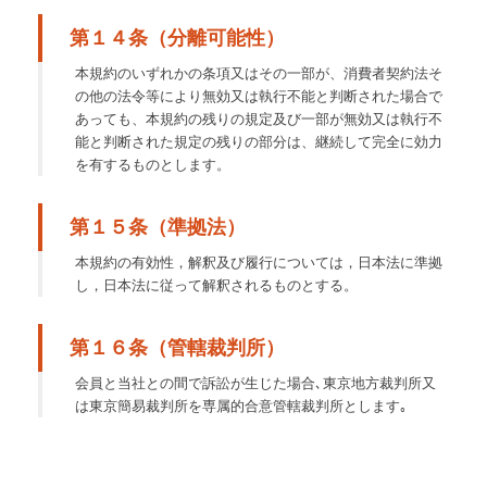
第１４条（分離可能性）
本規約のいずれかの条項又はその一部が、消費者契約法そ
の他の法令等により無効又は執行不能と判断された場合で
あっても、本規約の残りの規定及び一部が無効又は執行不
能と判断された規定の残りの部分は、継続して完全に効力
を有するものとします。
第１５条（準拠法）
本規約の有効性，解釈及び履行については，日本法に準拠
し，日本法に従って解釈されるものとする。
第１６条（管轄裁判所）
会員と当社との間で訴訟が生じた場合､東京地方裁判所又
は東京簡易裁判所を専属的合意管轄裁判所とします｡