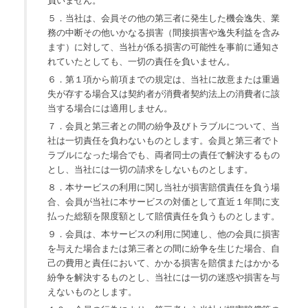
負いません。
５．当社は、会員その他の第三者に発生した機会逸失、業
務の中断その他いかなる損害（間接損害や逸失利益を含み
ます）に対して、当社が係る損害の可能性を事前に通知さ
れていたとしても、一切の責任を負いません。
６．第１項から前項までの規定は、当社に故意または重過
失が存する場合又は契約者が消費者契約法上の消費者に該
当する場合には適用しません。
７．会員と第三者との間の紛争及びトラブルについて、当
社は一切責任を負わないものとします。会員と第三者でト
ラブルになった場合でも、両者同士の責任で解決するもの
とし、当社には一切の請求をしないものとします。
８．本サービスの利用に関し当社が損害賠償責任を負う場
合、会員が当社に本サービスの対価として直近１年間に支
払った総額を限度額として賠償責任を負うものとします。
９．会員は、本サービスの利用に関連し、他の会員に損害
を与えた場合または第三者との間に紛争を生じた場合、自
己の費用と責任において、かかる損害を賠償またはかかる
紛争を解決するものとし、当社には一切の迷惑や損害を与
えないものとします。