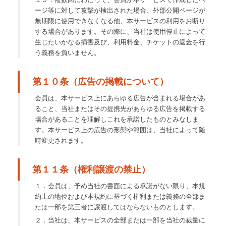
ージ等に対して攻撃が検出された場合、外部公開ページが
無期限に使用できなくなる他、本サービスの利用をお断り
する場合があります。その際に、当社は使用停止によって
生じたいかなる損害及び、利用料金、チケットの返金を行
う義務を負いません。
第１０条（広告の掲載について）
会員は、本サービス上にあらゆる広告が含まれる場合があ
ること、当社またはその提携先があらゆる広告を掲載する
場合があることを理解しこれを承諾したものとみなしま
す。本サービス上の広告の形態や範囲は、当社によって随
時変更されます。
第１１条（権利譲渡の禁止）
１．会員は、予め当社の書面による承諾がない限り、本規
約上の地位および本規約に基づく権利または義務の全部ま
たは一部を第三者に譲渡してはならないものとします。
２．当社は、本サービスの全部または一部を当社の裁量に