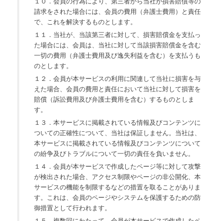
１０．会員の行為により、第三者から当社が損害賠償等の
請求をされた場合には、会員の費用（弁護士費用）と責任
で、これを解決するものとします。
１１．当社が、当該第三者に対して、損害賠償金を支払っ
た場合には、会員は、当社に対して当該損害賠償金を含む
一切の費用（弁護士費用及び逸失利益を含む）を支払うも
のとします。
１２．会員が本サービスの利用に関連して当社に損害を与
えた場合、会員の費用と責任において当社に対して損害を
賠償（訴訟費用及び弁護士費用を含む）するものとしま
す。
１３．本サービスに掲載されている情報及びコンテンツに
ついての正確性について、当社は保証しません。当社は、
本サービスに掲載されている情報及びコンテンツについて
の紛争及びトラブルについて一切の責任を負いません。
１４．会員が本サービスで作成したページ等に対して攻撃
が検出された場合、アクセス制限やページの非公開化、本
サービスの機能を制限するなどの措置を取ることがありま
す。これは、会員のページやシステムを保護するための防
御措置として行われます。
１５．複数回にわたって、会員が本サービスで作成したペ