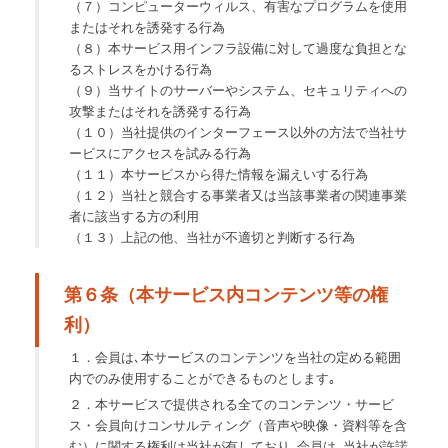
（７）コンピューターウィルス、有害なプログラムを使用
またはそれを誘発する行為
（８）本サービス用インフラ設備に対して過度な負担とな
るストレスをかける行為
（９）当サイトのサーバーやシステム、セキュリティへの
攻撃またはそれを誘発する行為
（１０）当社提供のインターフェース以外の方法で当社サ
ービスにアクセスを試みる行為
（１１）本サービスから得た情報を漏えいする行為
（１２）当社と競合する事業者又は当該事業者の関連事業
者に該当する方の利用
（１３）上記の他、当社が不適切と判断する行為
第６条（本サービス内コンテンツ等の権
利）
１．会員は､本サービスのコンテンツを当社の定める範囲
内でのみ使用することができるものとします｡
２．本サービスで提供される全てのコンテンツ・サービ
ス・会員向けコンサルティング（音声や映像・資料等を含
む）に関する権利は当社が有しており､会員は､当社が許諾