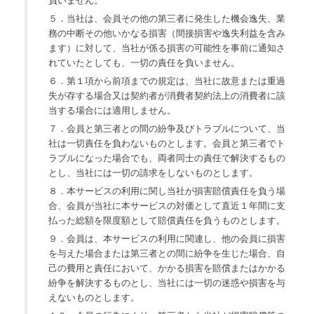
負いません。
５．当社は、会員その他の第三者に発生した機会逸失、業
務の中断その他いかなる損害（間接損害や逸失利益を含み
ます）に対して、当社が係る損害の可能性を事前に通知さ
れていたとしても、一切の責任を負いません。
６．第１項から前項までの規定は、当社に故意または重過
失が存する場合又は契約者が消費者契約法上の消費者に該
当する場合には適用しません。
７．会員と第三者との間の紛争及びトラブルについて、当
社は一切責任を負わないものとします。会員と第三者でト
ラブルになった場合でも、両者同士の責任で解決するもの
とし、当社には一切の請求をしないものとします。
８．本サービスの利用に関し当社が損害賠償責任を負う場
合、会員が当社に本サービスの対価として直近１年間に支
払った総額を限度額として賠償責任を負うものとします。
９．会員は、本サービスの利用に関連し、他の会員に損害
を与えた場合または第三者との間に紛争を生じた場合、自
己の費用と責任において、かかる損害を賠償またはかかる
紛争を解決するものとし、当社には一切の迷惑や損害を与
えないものとします。