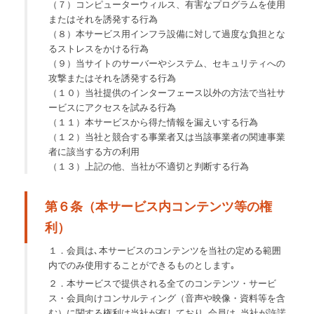
（７）コンピューターウィルス、有害なプログラムを使用
またはそれを誘発する行為
（８）本サービス用インフラ設備に対して過度な負担とな
るストレスをかける行為
（９）当サイトのサーバーやシステム、セキュリティへの
攻撃またはそれを誘発する行為
（１０）当社提供のインターフェース以外の方法で当社サ
ービスにアクセスを試みる行為
（１１）本サービスから得た情報を漏えいする行為
（１２）当社と競合する事業者又は当該事業者の関連事業
者に該当する方の利用
（１３）上記の他、当社が不適切と判断する行為
第６条（本サービス内コンテンツ等の権
利）
１．会員は､本サービスのコンテンツを当社の定める範囲
内でのみ使用することができるものとします｡
２．本サービスで提供される全てのコンテンツ・サービ
ス・会員向けコンサルティング（音声や映像・資料等を含
む）に関する権利は当社が有しており､会員は､当社が許諾