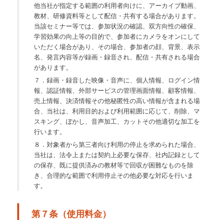
他当社が指定する範囲の利用者向けに、アーカイブ動画、
教材、研修資料等として配信・共有する場合があります。
当該セミナー等では、参加状況の確認、双方向性の確保、
学習効果の向上等の目的で、参加者にカメラをオンにして
いただく場合があり、その場合、参加者の顔、背景、表示
名、発言内容等が録画・録音され、配信・共有される場合
があります。
７．録画・録音した映像・音声に、個人情報、ログイン情
報、認証情報、外部サービスの管理画面情報、顧客情報、
売上情報、決済情報その他秘匿性の高い情報が含まれる場
合、当社は、利用目的および利用範囲に応じて、削除、マ
スキング、ぼかし、音声加工、カットその他適切な加工を
行います。
８．対象者から第三者向け利用の停止を求められた場合、
当社は、法令上または契約上必要な保存、社内記録として
の保存、既に提供済みの教材等で回収が困難なものを除
き、合理的な範囲で利用停止その他必要な対応を行いま
す。
第７条（使用料金）