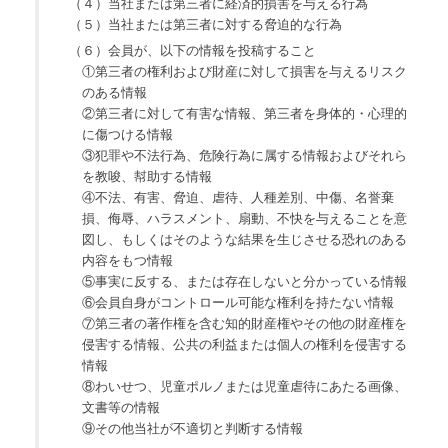
（４）当社または第三者に経済的損害を与える行為
（５）当社または第三者に対する脅迫的な行為
（６）会員が、以下の情報を投稿すること
①第三者の権利および財産に対して損害を与えるリスク
のある情報
②第三者に対して有害な情報、第三者を身体的・心理的
に傷つける情報
③犯罪や不法行為、危険行為に属する情報およびそれら
を教唆、幇助する情報
④不法、有害、脅迫、虐待、人種差別、中傷、名誉棄
損、侮辱、ハラスメント、扇動、不快を与えることを意
図し、もしくはそのような結果を生じさせる恐れのある
内容をもつ情報
⑤事実に反する、または存在しないと分かっている情報
⑥会員自身がコントロール可能な権利を持たない情報
⑦第三者の著作権を含む知的財産権やその他の財産権を
侵害する情報、公共の利益または個人の権利を侵害する
情報
⑧わいせつ、児童ポルノまたは児童虐待にあたる画像、
文書等の情報
⑨その他当社が不適切と判断する情報