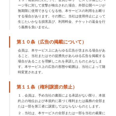
ージ等に対して攻撃が検出された場合、外部公開ページが
無期限に使用できなくなる他、本サービスの利用をお断り
する場合があります。その際に、当社は使用停止によって
生じたいかなる損害及び、利用料金、チケットの返金を行
う義務を負いません。
第１０条（広告の掲載について）
会員は、本サービス上にあらゆる広告が含まれる場合があ
ること、当社またはその提携先があらゆる広告を掲載する
場合があることを理解しこれを承諾したものとみなしま
す。本サービス上の広告の形態や範囲は、当社によって随
時変更されます。
第１１条（権利譲渡の禁止）
１．会員は、予め当社の書面による承諾がない限り、本規
約上の地位および本規約に基づく権利または義務の全部ま
たは一部を第三者に譲渡してはならないものとします。
２．当社は、本サービスの全部または一部を当社の裁量に