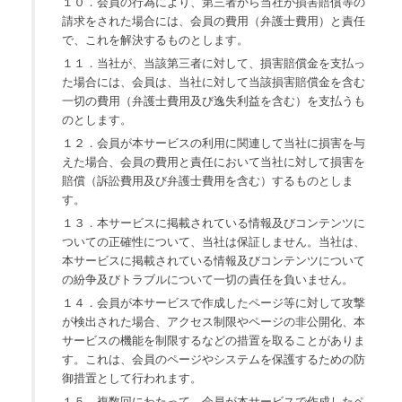
１０．会員の行為により、第三者から当社が損害賠償等の
請求をされた場合には、会員の費用（弁護士費用）と責任
で、これを解決するものとします。
１１．当社が、当該第三者に対して、損害賠償金を支払っ
た場合には、会員は、当社に対して当該損害賠償金を含む
一切の費用（弁護士費用及び逸失利益を含む）を支払うも
のとします。
１２．会員が本サービスの利用に関連して当社に損害を与
えた場合、会員の費用と責任において当社に対して損害を
賠償（訴訟費用及び弁護士費用を含む）するものとしま
す。
１３．本サービスに掲載されている情報及びコンテンツに
ついての正確性について、当社は保証しません。当社は、
本サービスに掲載されている情報及びコンテンツについて
の紛争及びトラブルについて一切の責任を負いません。
１４．会員が本サービスで作成したページ等に対して攻撃
が検出された場合、アクセス制限やページの非公開化、本
サービスの機能を制限するなどの措置を取ることがありま
す。これは、会員のページやシステムを保護するための防
御措置として行われます。
１５．複数回にわたって、会員が本サービスで作成したペ