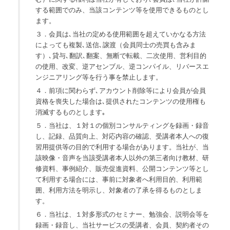
する範囲でのみ、当該コンテンツ等を使用できるものとし
ます。
３．会員は､当社の定める使用範囲を超えていかなる方法
によっても複製､送信､譲渡（会員同士の売買も含みま
す）､貸与､翻訳､翻案、無断で転載、二次使用、営利目的
の使用、改変、逆アセンブル、逆コンパイル、リバースエ
ンジニアリング等を行う事を禁止します。
４．前項に関わらず､アカウント削除等により会員が会員
資格を喪失した場合は､提供されたコンテンツの使用権も
消滅するものとします｡
５．当社は、１対１の個別コンサルティングを録画・録音
し、記録、品質向上、対応内容の確認、受講者本人への復
習用提供等の目的で利用する場合があります。当社が、当
該映像・音声を当該受講者本人以外の第三者向け教材、研
修資料、事例紹介、販売促進資料、公開コンテンツ等とし
て利用する場合には、事前に対象者へ利用目的、利用範
囲、利用方法を明示し、対象者の了承を得るものとしま
す。
６．当社は、１対多形式のセミナー、勉強会、説明会等を
録画・録音し、当社サービスの受講者、会員、契約者その