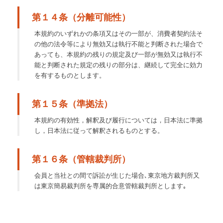
第１４条（分離可能性）
本規約のいずれかの条項又はその一部が、消費者契約法そ
の他の法令等により無効又は執行不能と判断された場合で
あっても、本規約の残りの規定及び一部が無効又は執行不
能と判断された規定の残りの部分は、継続して完全に効力
を有するものとします。
第１５条（準拠法）
本規約の有効性，解釈及び履行については，日本法に準拠
し，日本法に従って解釈されるものとする。
第１６条（管轄裁判所）
会員と当社との間で訴訟が生じた場合､東京地方裁判所又
は東京簡易裁判所を専属的合意管轄裁判所とします｡