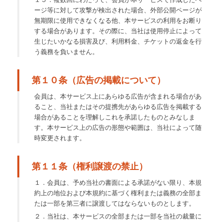
ージ等に対して攻撃が検出された場合、外部公開ページが
無期限に使用できなくなる他、本サービスの利用をお断り
する場合があります。その際に、当社は使用停止によって
生じたいかなる損害及び、利用料金、チケットの返金を行
う義務を負いません。
第１０条（広告の掲載について）
会員は、本サービス上にあらゆる広告が含まれる場合があ
ること、当社またはその提携先があらゆる広告を掲載する
場合があることを理解しこれを承諾したものとみなしま
す。本サービス上の広告の形態や範囲は、当社によって随
時変更されます。
第１１条（権利譲渡の禁止）
１．会員は、予め当社の書面による承諾がない限り、本規
約上の地位および本規約に基づく権利または義務の全部ま
たは一部を第三者に譲渡してはならないものとします。
２．当社は、本サービスの全部または一部を当社の裁量に