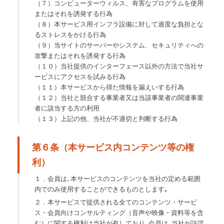
（７）コンピューターウィルス、有害なプログラムを使用
またはそれを誘発する行為
（８）本サービス用インフラ設備に対して過度な負担とな
るストレスをかける行為
（９）当サイトのサーバーやシステム、セキュリティへの
攻撃またはそれを誘発する行為
（１０）当社提供のインターフェース以外の方法で当社サ
ービスにアクセスを試みる行為
（１１）本サービスから得た情報を漏えいする行為
（１２）当社と競合する事業者又は当該事業者の関連事業
者に該当する方の利用
（１３）上記の他、当社が不適切と判断する行為
第６条（本サービス内コンテンツ等の権
利）
１．会員は､本サービスのコンテンツを当社の定める範囲
内でのみ使用することができるものとします｡
２．本サービスで提供される全てのコンテンツ・サービ
ス・会員向けコンサルティング（音声や映像・資料等を含
む）に関する権利は当社が有しており､会員は､当社が許諾