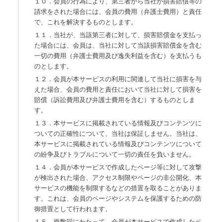
１０．会員の行為により、第三者から当社が損害賠償等の
請求をされた場合には、会員の費用（弁護士費用）と責任
で、これを解決するものとします。
１１．当社が、当該第三者に対して、損害賠償金を支払っ
た場合には、会員は、当社に対して当該損害賠償金を含む
一切の費用（弁護士費用及び逸失利益を含む）を支払うも
のとします。
１２．会員が本サービスの利用に関連して当社に損害を与
えた場合、会員の費用と責任において当社に対して損害を
賠償（訴訟費用及び弁護士費用を含む）するものとしま
す。
１３．本サービスに掲載されている情報及びコンテンツに
ついての正確性について、当社は保証しません。当社は、
本サービスに掲載されている情報及びコンテンツについて
の紛争及びトラブルについて一切の責任を負いません。
１４．会員が本サービスで作成したページ等に対して攻撃
が検出された場合、アクセス制限やページの非公開化、本
サービスの機能を制限するなどの措置を取ることがありま
す。これは、会員のページやシステムを保護するための防
御措置として行われます。
１５．複数回にわたって、会員が本サービスで作成したペ