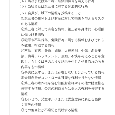
（４）当社または第三者に経済的損害を与える行為
（５）当社または第三者に対する脅迫的な行為
（６）会員が、以下の情報を投稿すること
①第三者の権利および財産に対して損害を与えるリスク
のある情報
②第三者に対して有害な情報、第三者を身体的・心理的
に傷つける情報
③犯罪や不法行為、危険行為に属する情報およびそれら
を教唆、幇助する情報
④不法、有害、脅迫、虐待、人種差別、中傷、名誉棄
損、侮辱、ハラスメント、扇動、不快を与えることを意
図し、もしくはそのような結果を生じさせる恐れのある
内容をもつ情報
⑤事実に反する、または存在しないと分かっている情報
⑥会員自身がコントロール可能な権利を持たない情報
⑦第三者の著作権を含む知的財産権やその他の財産権を
侵害する情報、公共の利益または個人の権利を侵害する
情報
⑧わいせつ、児童ポルノまたは児童虐待にあたる画像、
文書等の情報
⑨その他当社が不適切と判断する情報