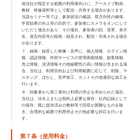
他当社が指定する範囲の利用者向けに、アーカイブ動画、
教材、研修資料等として配信・共有する場合があります。
当該セミナー等では、参加状況の確認、双方向性の確保、
学習効果の向上等の目的で、参加者にカメラをオンにして
いただく場合があり、その場合、参加者の顔、背景、表示
名、発言内容等が録画・録音され、配信・共有される場合
があります。
７．録画・録音した映像・音声に、個人情報、ログイン情
報、認証情報、外部サービスの管理画面情報、顧客情報、
売上情報、決済情報その他秘匿性の高い情報が含まれる場
合、当社は、利用目的および利用範囲に応じて、削除、マ
スキング、ぼかし、音声加工、カットその他適切な加工を
行います。
８．対象者から第三者向け利用の停止を求められた場合、
当社は、法令上または契約上必要な保存、社内記録として
の保存、既に提供済みの教材等で回収が困難なものを除
き、合理的な範囲で利用停止その他必要な対応を行いま
す。
第７条（使用料金）