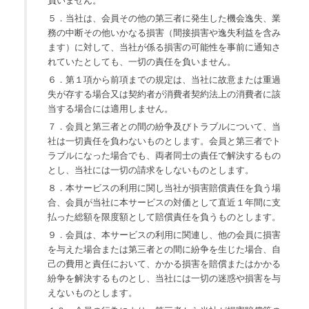
負いません。
５．当社は、会員その他の第三者に発生した機会逸失、業
務の中断その他いかなる損害（間接損害や逸失利益を含み
ます）に対して、当社が係る損害の可能性を事前に通知さ
れていたとしても、一切の責任を負いません。
６．第１項から前項までの規定は、当社に故意または重過
失が存する場合又は契約者が消費者契約法上の消費者に該
当する場合には適用しません。
７．会員と第三者との間の紛争及びトラブルについて、当
社は一切責任を負わないものとします。会員と第三者でト
ラブルになった場合でも、両者同士の責任で解決するもの
とし、当社には一切の請求をしないものとします。
８．本サービスの利用に関し当社が損害賠償責任を負う場
合、会員が当社に本サービスの対価として直近１年間に支
払った総額を限度額として賠償責任を負うものとします。
９．会員は、本サービスの利用に関連し、他の会員に損害
を与えた場合または第三者との間に紛争を生じた場合、自
己の費用と責任において、かかる損害を賠償またはかかる
紛争を解決するものとし、当社には一切の迷惑や損害を与
えないものとします。