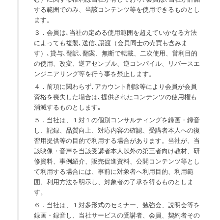
する範囲でのみ、当該コンテンツ等を使用できるものとし
ます。
３．会員は､当社の定める使用範囲を超えていかなる方法
によっても複製､送信､譲渡（会員同士の売買も含みま
す）､貸与､翻訳､翻案、無断で転載、二次使用、営利目的
の使用、改変、逆アセンブル、逆コンパイル、リバースエ
ンジニアリング等を行う事を禁止します。
４．前項に関わらず､アカウント削除等により会員が会員
資格を喪失した場合は､提供されたコンテンツの使用権も
消滅するものとします｡
５．当社は、１対１の個別コンサルティングを録画・録音
し、記録、品質向上、対応内容の確認、受講者本人への復
習用提供等の目的で利用する場合があります。当社が、当
該映像・音声を当該受講者本人以外の第三者向け教材、研
修資料、事例紹介、販売促進資料、公開コンテンツ等とし
て利用する場合には、事前に対象者へ利用目的、利用範
囲、利用方法を明示し、対象者の了承を得るものとしま
す。
６．当社は、１対多形式のセミナー、勉強会、説明会等を
録画・録音し、当社サービスの受講者、会員、契約者その