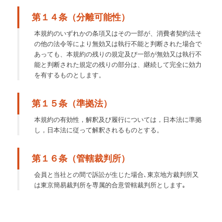
第１４条（分離可能性）
本規約のいずれかの条項又はその一部が、消費者契約法そ
の他の法令等により無効又は執行不能と判断された場合で
あっても、本規約の残りの規定及び一部が無効又は執行不
能と判断された規定の残りの部分は、継続して完全に効力
を有するものとします。
第１５条（準拠法）
本規約の有効性，解釈及び履行については，日本法に準拠
し，日本法に従って解釈されるものとする。
第１６条（管轄裁判所）
会員と当社との間で訴訟が生じた場合､東京地方裁判所又
は東京簡易裁判所を専属的合意管轄裁判所とします｡