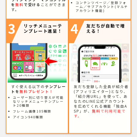
コンテンツページ／登録フォ
を
無料
で受ける
ことができま
ーム／サブアカウント(マルチ
す。
アカウント機能)
3
4
リッチメニューテ
友だちが自動で増
ンプレート進呈！
える！
すぐ使える以下の
テンプレー
友だち登録した全員が紹介者
トを
無料プレゼント！
(アフィリエイター)となり、
「紹介用URL」を使って、あ
ユーザー別に切り替えが可能
なたのLINE公式アカウント
なリッチメニューテンプレー
ト20種類
を広めてくれる機能「独自A
SP」が、
無料
で利用可能で
フレーム画像105種類
す。
アイコン940種類