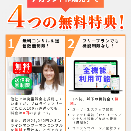
1
2
無料コンサル＆送
フリープランでも
信数無制限！
機能制限なし！
他社では従量課金を採用して
日本初、
以下の機能全て
無
いますが、プロラインフリー
料
。
はたとえ100万通送っても、
ユーザー別ステップ配信
料金は
0円
のままです。
チャット機能（1to1トーク／
シナリオ移動／友だち管理
また、通常29,040円の
オン
（無制限）
ラインマンツーマンコンサル
コンテンツページ／登録フォ
を
無料
で受ける
ことができま