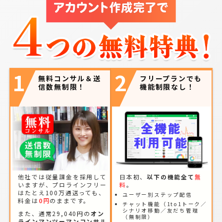
1
2
無料コンサル＆送
フリープランでも
信数無制限！
機能制限なし！
他社では従量課金を採用して
日本初、
以下の機能全て
無
いますが、プロラインフリー
料
。
はたとえ100万通送っても、
ユーザー別ステップ配信
料金は
0円
のままです。
チャット機能（1to1トーク／
シナリオ移動／友だち管理
また、通常29,040円の
オン
（無制限）
ラインマンツーマンコンサル