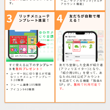
ーム／サブアカウント(マルチ
す。
アカウント機能)
3
4
リッチメニューテ
友だちが自動で増
ンプレート進呈！
える！
すぐ使える以下の
テンプレー
友だち登録した全員が紹介者
トを
無料プレゼント！
(アフィリエイター)となり、
「紹介用URL」を使って、あ
ユーザー別に切り替えが可能
なたのLINE公式アカウント
なリッチメニューテンプレー
ト20種類
を広めてくれる機能「独自A
SP」が、
無料
で利用可能で
フレーム画像105種類
す。
アイコン940種類