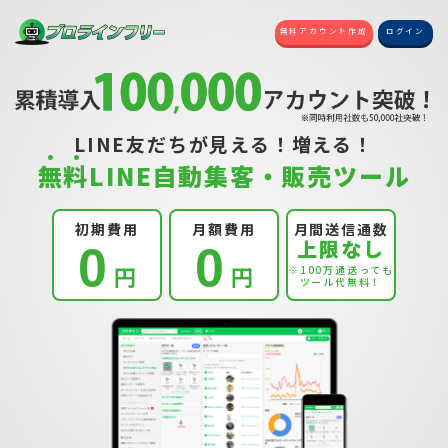
無料アカウント作成
ログイン
LINE友だちが見える！増える！
無
料
LINE自動集客・販売ツール
初期費用
月額費用
月間送信通数
上限なし
0
0
円
円
※100万通送っても
ツール代無料！