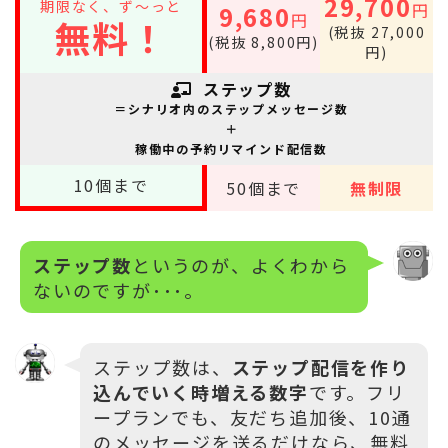
29,700
期限なく、ず～っと
円
9,680
円
無料！
(税抜 27,000
(税抜 8,800円)
円)
ステップ数
＝シナリオ内のステップメッセージ数
＋
稼働中の予約リマインド配信数
10
個まで
50
個まで
無制限
ステップ数
というのが、よくわから
ないのですが･･･。
ステップ数は、
ステップ配信を作り
込んでいく時増える数字
です。フリ
ープランでも、友だち追加後、10通
のメッセージを送るだけなら、無料