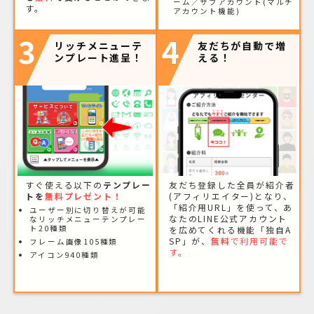
ーム／サブアカウント(マルチ
す。
アカウント機能)
3
4
リッチメニューテ
友だちが自動で増
ンプレート進呈！
える！
すぐ使える以下の
テンプレー
友だち登録した全員が紹介者
トを
無料プレゼント！
(アフィリエイター)となり、
「紹介用URL」を使って、あ
ユーザー別に切り替えが可能
なたのLINE公式アカウント
なリッチメニューテンプレー
ト20種類
を広めてくれる機能「独自A
SP」が、
無料
で利用可能で
フレーム画像105種類
す。
アイコン940種類