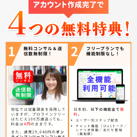
1
2
無料コンサル＆送
フリープランでも
信数無制限！
機能制限なし！
他社では従量課金を採用して
日本初、
以下の機能全て
無
いますが、プロラインフリー
料
。
はたとえ100万通送っても、
ユーザー別ステップ配信
料金は
0円
のままです。
チャット機能（1to1トーク／
シナリオ移動／友だち管理
また、通常29,040円の
オン
（無制限）
ラインマンツーマンコンサル