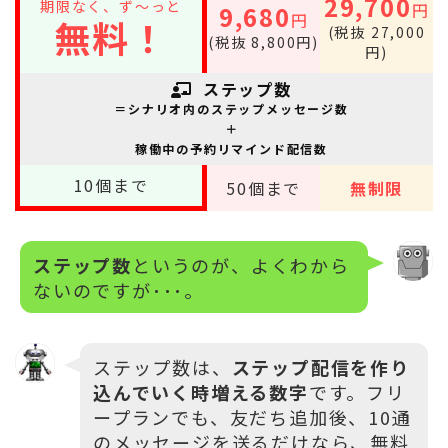
29,700
期限なく、ず～っと
円
9,680
円
無料！
(税抜 27,000
(税抜 8,800円)
円)
ステップ数
＝シナリオ内のステップメッセージ数
＋
稼働中の予約リマインド配信数
10
個まで
50
個まで
無制限
ステップ数
というのが、よくわから
ないのですが･･･。
ステップ数は、
ステップ配信を作り
込んでいく時増える数字
です。フリ
ープランでも、友だち追加後、10通
のメッセージを送るだけなら、無料