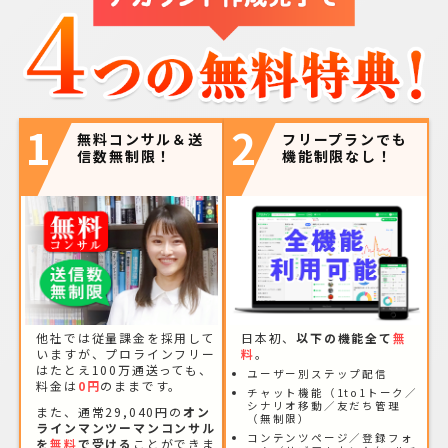
1
2
無料コンサル＆送
フリープランでも
信数無制限！
機能制限なし！
他社では従量課金を採用して
日本初、
以下の機能全て
無
いますが、プロラインフリー
料
。
はたとえ100万通送っても、
ユーザー別ステップ配信
料金は
0円
のままです。
チャット機能（1to1トーク／
シナリオ移動／友だち管理
また、通常29,040円の
オン
（無制限）
ラインマンツーマンコンサル
コンテンツページ／登録フォ
を
無料
で受ける
ことができま