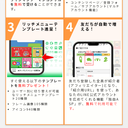
コンテンツページ／登録フォ
を
無料
で受ける
ことができま
ーム／サブアカウント(マルチ
す。
アカウント機能)
3
4
リッチメニューテ
友だちが自動で増
ンプレート進呈！
える！
すぐ使える以下の
テンプレー
友だち登録した全員が紹介者
トを
無料プレゼント！
(アフィリエイター)となり、
「紹介用URL」を使って、あ
ユーザー別に切り替えが可能
なたのLINE公式アカウント
なリッチメニューテンプレー
ト20種類
を広めてくれる機能「独自A
SP」が、
無料
で利用可能で
フレーム画像105種類
す。
アイコン940種類