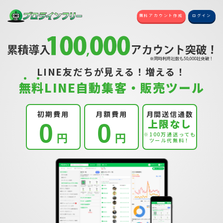
無料アカウント作成
ログイン
LINE友だちが見える！増える！
無
料
LINE自動集客・販売ツール
初期費用
月額費用
月間送信通数
上限なし
0
0
円
円
※100万通送っても
ツール代無料！