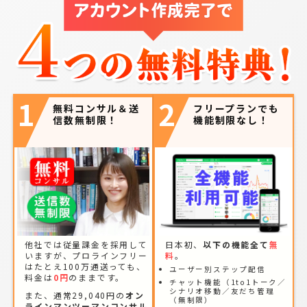
1
2
無料コンサル＆送
フリープランでも
信数無制限！
機能制限なし！
他社では従量課金を採用して
日本初、
以下の機能全て
無
いますが、プロラインフリー
料
。
はたとえ100万通送っても、
ユーザー別ステップ配信
料金は
0円
のままです。
チャット機能（1to1トーク／
シナリオ移動／友だち管理
また、通常29,040円の
オン
（無制限）
ラインマンツーマンコンサル