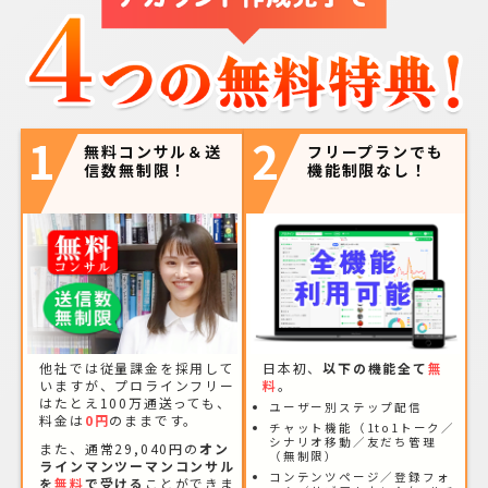
1
2
無料コンサル＆送
フリープランでも
信数無制限！
機能制限なし！
他社では従量課金を採用して
日本初、
以下の機能全て
無
いますが、プロラインフリー
料
。
はたとえ100万通送っても、
ユーザー別ステップ配信
料金は
0円
のままです。
チャット機能（1to1トーク／
シナリオ移動／友だち管理
また、通常29,040円の
オン
（無制限）
ラインマンツーマンコンサル
コンテンツページ／登録フォ
を
無料
で受ける
ことができま