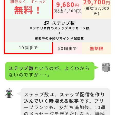
29,700
期限なく、ず～っと
円
9,680
円
無料！
(税抜 27,000
(税抜 8,800円)
円)
ステップ数
＝シナリオ内のステップメッセージ数
＋
稼働中の予約リマインド配信数
10
個まで
50
個まで
無制限
ステップ数
というのが、よくわから
ないのですが･･･。
ステップ数は、
ステップ配信を作り
込んでいく時増える数字
です。フリ
ープランでも、友だち追加後、10通
のメッセージを送るだけなら、無料