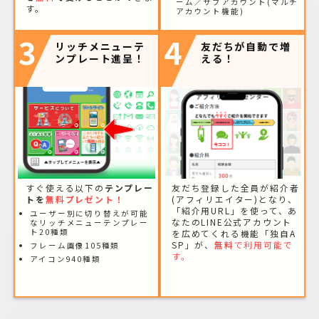
ーム／サブアカウント(マルチ
す。
アカウント機能)
3
4
リッチメニューテ
友だちが自動で増
ンプレート進呈！
える！
すぐ使える以下の
テンプレー
友だち登録した全員が紹介者
トを
無料プレゼント！
(アフィリエイター)となり、
「紹介用URL」を使って、あ
ユーザー別に切り替えが可能
なたのLINE公式アカウント
なリッチメニューテンプレー
ト20種類
を広めてくれる機能「独自A
SP」が、
無料
で利用可能で
フレーム画像105種類
す。
アイコン940種類