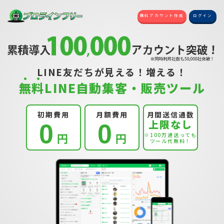
無料アカウント作成
ログイン
LINE友だちが見える！増える！
無
料
LINE自動集客・販売ツール
初期費用
月額費用
月間送信通数
上限なし
0
0
円
円
※100万通送っても
ツール代無料！