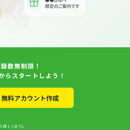
登録数無制限！
日からスタートしよう！
無料アカウント作成
人様１つまで)。