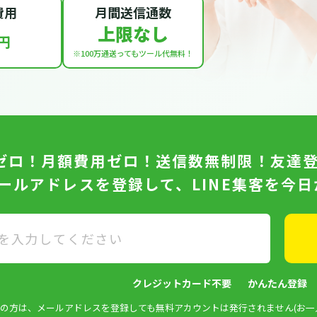
費用
月間送信通数
上限なし
円
※100万通送っても
ツール代無料！
ゼロ！月額費用ゼロ！送信数無制限！友達
メールアドレスを登録して、LINE集客を今
クレジットカード不要
かんたん登録
済みの方は、メールアドレスを登録しても無料アカウントは発行されません(お一