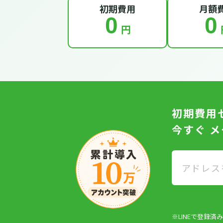
初期費用
月額
0
0
円
初期費用
今すぐ 
※LINEで登録