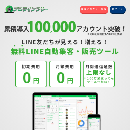
無料アカウント作成
ログイン
LINE友だちが見える！増える！
無
料
LINE自動集客・販売ツール
初期費用
月額費用
月間送信通数
上限なし
0
0
円
円
※100万通送っても
ツール代無料！