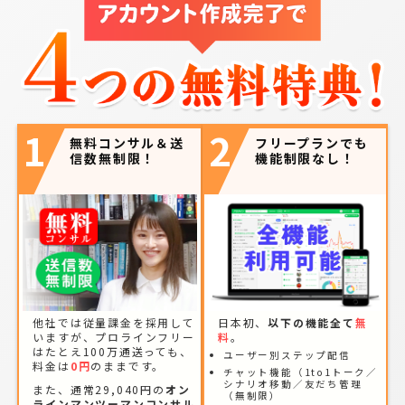
1
2
無料コンサル＆送
フリープランでも
信数無制限！
機能制限なし！
他社では従量課金を採用して
日本初、
以下の機能全て
無
いますが、プロラインフリー
料
。
はたとえ100万通送っても、
ユーザー別ステップ配信
料金は
0円
のままです。
チャット機能（1to1トーク／
シナリオ移動／友だち管理
また、通常29,040円の
オン
（無制限）
ラインマンツーマンコンサル