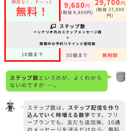
29,700
期限なく、ず～っと
円
9,680
円
無料！
(税抜 27,000
(税抜 8,800円)
円)
ステップ数
＝シナリオ内のステップメッセージ数
＋
稼働中の予約リマインド配信数
10
個まで
50
個まで
無制限
ステップ数
というのが、よくわから
ないのですが･･･。
ステップ数は、
ステップ配信を作り
込んでいく時増える数字
です。フリ
ープランでも、友だち追加後、10通
のメッセージを送るだけなら、無料