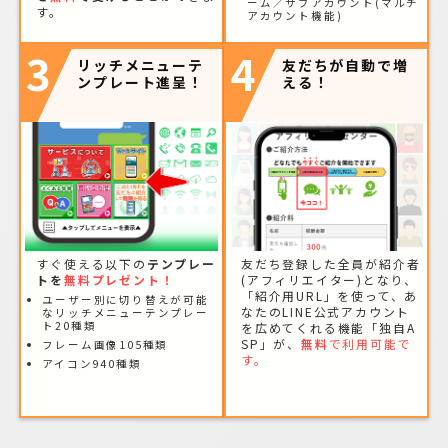
ーム／サブアカウント(マルチ
す。
アカウント機能)
3
4
リッチメニューテ
友だちが自動で増
ンプレート進呈！
える！
すぐ使える以下の
テンプレー
友だち登録した全員が紹介者
トを
無料プレゼント！
(アフィリエイター)となり、
「紹介用URL」を使って、あ
ユーザー別に切り替えが可能
なたのLINE公式アカウント
なリッチメニューテンプレー
ト20種類
を広めてくれる機能「独自A
SP」が、
無料
で利用可能で
フレーム画像105種類
す。
アイコン940種類