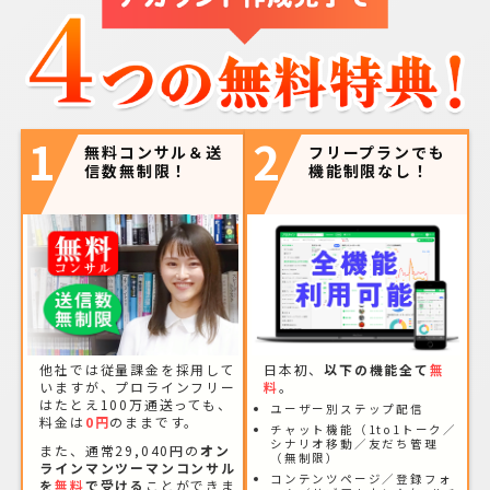
1
2
無料コンサル＆送
フリープランでも
信数無制限！
機能制限なし！
他社では従量課金を採用して
日本初、
以下の機能全て
無
いますが、プロラインフリー
料
。
はたとえ100万通送っても、
ユーザー別ステップ配信
料金は
0円
のままです。
チャット機能（1to1トーク／
シナリオ移動／友だち管理
また、通常29,040円の
オン
（無制限）
ラインマンツーマンコンサル
コンテンツページ／登録フォ
を
無料
で受ける
ことができま