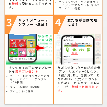
コンテンツページ／登録フォ
を
無料
で受ける
ことができま
ーム／サブアカウント(マルチ
す。
アカウント機能)
3
4
リッチメニューテ
友だちが自動で増
ンプレート進呈！
える！
すぐ使える以下の
テンプレー
友だち登録した全員が紹介者
トを
無料プレゼント！
(アフィリエイター)となり、
「紹介用URL」を使って、あ
ユーザー別に切り替えが可能
なたのLINE公式アカウント
なリッチメニューテンプレー
ト20種類
を広めてくれる機能「独自A
SP」が、
無料
で利用可能で
フレーム画像105種類
す。
アイコン940種類