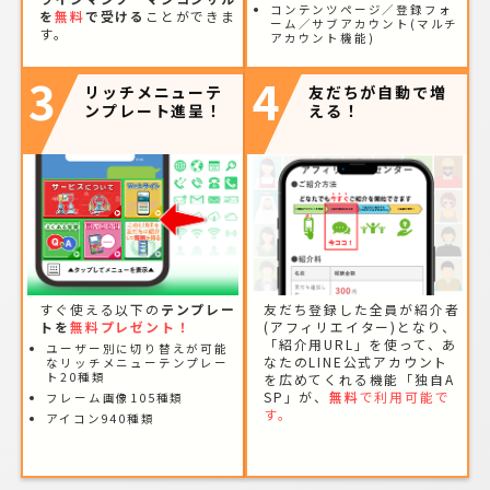
コンテンツページ／登録フォ
を
無料
で受ける
ことができま
ーム／サブアカウント(マルチ
す。
アカウント機能)
3
4
リッチメニューテ
友だちが自動で増
ンプレート進呈！
える！
すぐ使える以下の
テンプレー
友だち登録した全員が紹介者
トを
無料プレゼント！
(アフィリエイター)となり、
「紹介用URL」を使って、あ
ユーザー別に切り替えが可能
なたのLINE公式アカウント
なリッチメニューテンプレー
ト20種類
を広めてくれる機能「独自A
SP」が、
無料
で利用可能で
フレーム画像105種類
す。
アイコン940種類