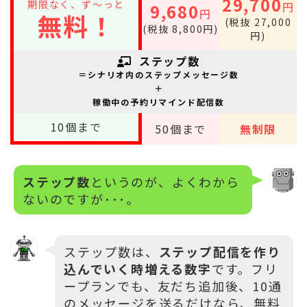
29,700
期限なく、ず～っと
円
9,680
円
無料！
(税抜 27,000
(税抜 8,800円)
円)
ステップ数
＝シナリオ内のステップメッセージ数
＋
稼働中の予約リマインド配信数
10
個まで
50
個まで
無制限
ステップ数
というのが、よくわから
ないのですが･･･。
ステップ数は、
ステップ配信を作り
込んでいく時増える数字
です。フリ
ープランでも、友だち追加後、10通
のメッセージを送るだけなら、無料