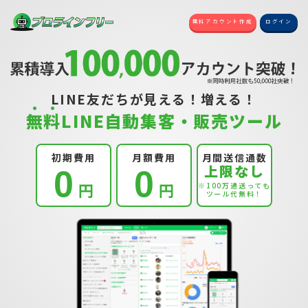
無料アカウント作成
ログイン
LINE友だちが見える！増える！
無
料
LINE自動集客・販売ツール
初期費用
月額費用
月間送信通数
上限なし
0
0
円
円
※100万通送っても
ツール代無料！