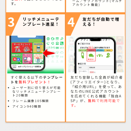
ーム／サブアカウント(マルチ
す。
アカウント機能)
3
4
リッチメニューテ
友だちが自動で増
ンプレート進呈！
える！
すぐ使える以下の
テンプレー
友だち登録した全員が紹介者
トを
無料プレゼント！
(アフィリエイター)となり、
「紹介用URL」を使って、あ
ユーザー別に切り替えが可能
なたのLINE公式アカウント
なリッチメニューテンプレー
ト20種類
を広めてくれる機能「独自A
SP」が、
無料
で利用可能で
フレーム画像105種類
す。
アイコン940種類