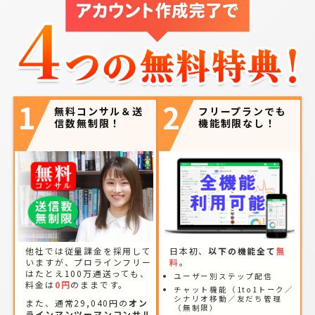
1
2
無料コンサル＆送
フリープランでも
信数無制限！
機能制限なし！
他社では従量課金を採用して
日本初、
以下の機能全て
無
いますが、プロラインフリー
料
。
はたとえ100万通送っても、
ユーザー別ステップ配信
料金は
0円
のままです。
チャット機能（1to1トーク／
シナリオ移動／友だち管理
また、通常29,040円の
オン
（無制限）
ラインマンツーマンコンサル