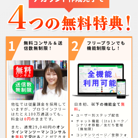
1
2
無料コンサル＆送
フリープランでも
信数無制限！
機能制限なし！
他社では従量課金を採用して
日本初、
以下の機能全て
無
いますが、プロラインフリー
料
。
はたとえ100万通送っても、
ユーザー別ステップ配信
料金は
0円
のままです。
チャット機能（1to1トーク／
シナリオ移動／友だち管理
また、通常29,040円の
オン
（無制限）
ラインマンツーマンコンサル
コンテンツページ／登録フォ
を
無料
で受ける
ことができま