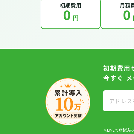
初期費用
月額
0
0
円
初期費用
今すぐ 
※LINEで登録