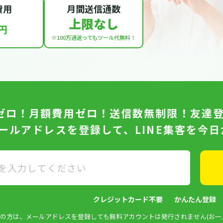
費用
月間送信通数
上限なし
円
※100万通送っても
ツール代無料！
ゼロ！月額費用ゼロ！送信数無制限！友達
メールアドレスを登録して、LINE集客を今
クレジットカード不要
かんたん登録
済みの方は、メールアドレスを登録しても無料アカウントは発行されません(お一