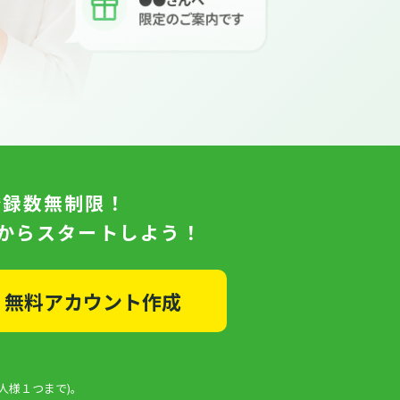
登録数無制限！
日からスタートしよう！
無料アカウント作成
人様１つまで)。