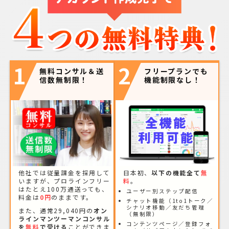
1
2
無料コンサル＆送
フリープランでも
信数無制限！
機能制限なし！
他社では従量課金を採用して
日本初、
以下の機能全て
無
いますが、プロラインフリー
料
。
はたとえ100万通送っても、
ユーザー別ステップ配信
料金は
0円
のままです。
チャット機能（1to1トーク／
シナリオ移動／友だち管理
また、通常29,040円の
オン
（無制限）
ラインマンツーマンコンサル
コンテンツページ／登録フォ
を
無料
で受ける
ことができま