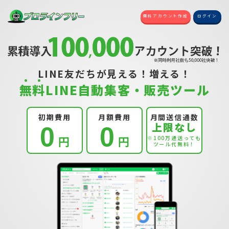
無料アカウント作成
ログイン
LINE友だちが見える！増える！
無
料
LINE自動集客・販売ツール
初期費用
月額費用
月間送信通数
上限なし
0
0
円
円
※100万通送っても
ツール代無料！