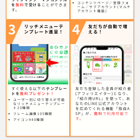
コンテンツページ／登録フォ
を
無料
で受ける
ことができま
ーム／サブアカウント(マルチ
す。
アカウント機能)
3
4
リッチメニューテ
友だちが自動で増
ンプレート進呈！
える！
すぐ使える以下の
テンプレー
友だち登録した全員が紹介者
トを
無料プレゼント！
(アフィリエイター)となり、
「紹介用URL」を使って、あ
ユーザー別に切り替えが可能
なたのLINE公式アカウント
なリッチメニューテンプレー
ト20種類
を広めてくれる機能「独自A
SP」が、
無料
で利用可能で
フレーム画像105種類
す。
アイコン940種類