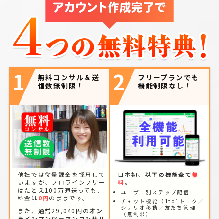
1
2
無料コンサル＆送
フリープランでも
信数無制限！
機能制限なし！
他社では従量課金を採用して
日本初、
以下の機能全て
無
いますが、プロラインフリー
料
。
はたとえ100万通送っても、
ユーザー別ステップ配信
料金は
0円
のままです。
チャット機能（1to1トーク／
シナリオ移動／友だち管理
また、通常29,040円の
オン
（無制限）
ラインマンツーマンコンサル