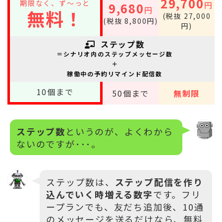
29,700
期限なく、ず～っと
円
9,680
円
無料！
(税抜 27,000
(税抜 8,800円)
円)
ステップ数
＝シナリオ内のステップメッセージ数
＋
稼働中の予約リマインド配信数
10
個まで
50
個まで
無制限
ステップ数
というのが、よくわから
ないのですが･･･。
ステップ数は、
ステップ配信を作り
込んでいく時増える数字
です。フリ
ープランでも、友だち追加後、10通
のメッセージを送るだけなら、無料