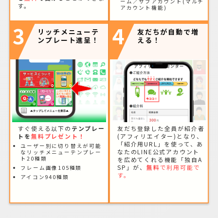
ーム／サブアカウント(マルチ
す。
アカウント機能)
3
4
リッチメニューテ
友だちが自動で増
ンプレート進呈！
える！
すぐ使える以下の
テンプレー
友だち登録した全員が紹介者
トを
無料プレゼント！
(アフィリエイター)となり、
「紹介用URL」を使って、あ
ユーザー別に切り替えが可能
なたのLINE公式アカウント
なリッチメニューテンプレー
ト20種類
を広めてくれる機能「独自A
SP」が、
無料
で利用可能で
フレーム画像105種類
す。
アイコン940種類