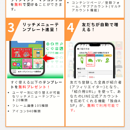
コンテンツページ／登録フォ
を
無料
で受ける
ことができま
ーム／サブアカウント(マルチ
す。
アカウント機能)
3
4
リッチメニューテ
友だちが自動で増
ンプレート進呈！
える！
すぐ使える以下の
テンプレー
友だち登録した全員が紹介者
トを
無料プレゼント！
(アフィリエイター)となり、
「紹介用URL」を使って、あ
ユーザー別に切り替えが可能
なたのLINE公式アカウント
なリッチメニューテンプレー
ト20種類
を広めてくれる機能「独自A
SP」が、
無料
で利用可能で
フレーム画像105種類
す。
アイコン940種類