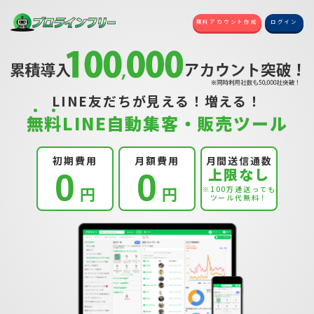
無料アカウント作成
ログイン
LINE友だちが見える！増える！
無
料
LINE自動集客・販売ツール
初期費用
月額費用
月間送信通数
上限なし
0
0
円
円
※100万通送っても
ツール代無料！