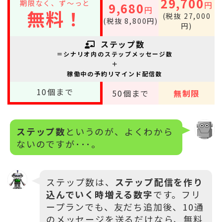
29,700
期限なく、ず～っと
円
9,680
円
無料！
(税抜 27,000
(税抜 8,800円)
円)
ステップ数
＝シナリオ内のステップメッセージ数
＋
稼働中の予約リマインド配信数
10
個まで
50
個まで
無制限
ステップ数
というのが、よくわから
ないのですが･･･。
ステップ数は、
ステップ配信を作り
込んでいく時増える数字
です。フリ
ープランでも、友だち追加後、10通
のメッセージを送るだけなら、無料