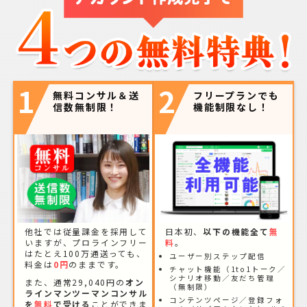
1
2
無料コンサル＆送
フリープランでも
信数無制限！
機能制限なし！
他社では従量課金を採用して
日本初、
以下の機能全て
無
いますが、プロラインフリー
料
。
はたとえ100万通送っても、
ユーザー別ステップ配信
料金は
0円
のままです。
チャット機能（1to1トーク／
シナリオ移動／友だち管理
また、通常29,040円の
オン
（無制限）
ラインマンツーマンコンサル
コンテンツページ／登録フォ
を
無料
で受ける
ことができま