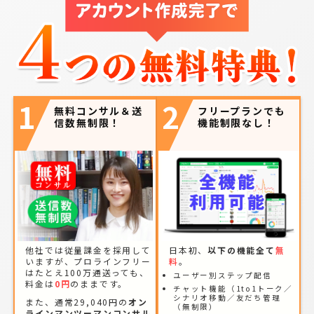
1
2
無料コンサル＆送
フリープランでも
信数無制限！
機能制限なし！
他社では従量課金を採用して
日本初、
以下の機能全て
無
いますが、プロラインフリー
料
。
はたとえ100万通送っても、
ユーザー別ステップ配信
料金は
0円
のままです。
チャット機能（1to1トーク／
シナリオ移動／友だち管理
また、通常29,040円の
オン
（無制限）
ラインマンツーマンコンサル