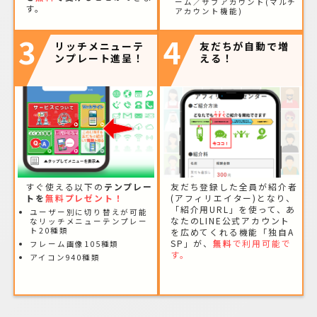
ーム／サブアカウント(マルチ
す。
アカウント機能)
3
4
リッチメニューテ
友だちが自動で増
ンプレート進呈！
える！
すぐ使える以下の
テンプレー
友だち登録した全員が紹介者
トを
無料プレゼント！
(アフィリエイター)となり、
「紹介用URL」を使って、あ
ユーザー別に切り替えが可能
なたのLINE公式アカウント
なリッチメニューテンプレー
ト20種類
を広めてくれる機能「独自A
SP」が、
無料
で利用可能で
フレーム画像105種類
す。
アイコン940種類