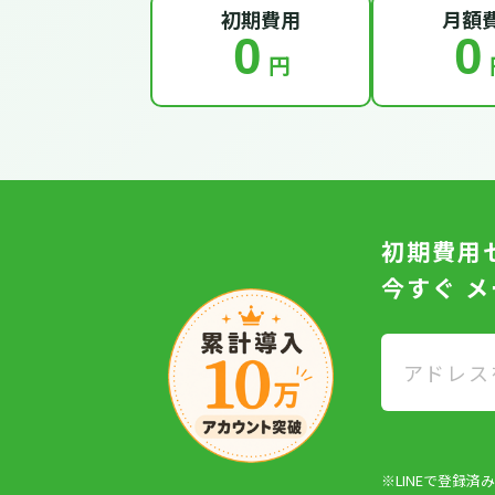
初期費用
月額
0
0
円
初期費用
今すぐ 
※LINEで登録