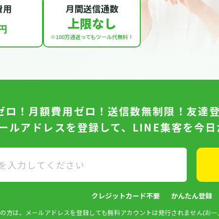
費用
月間送信通数
上限なし
円
※100万通送っても
ツール代無料！
ゼロ！月額費用ゼロ！送信数無制限！友達
メールアドレスを登録して、LINE集客を今
クレジットカード不要
かんたん登録
済みの方は、メールアドレスを登録しても無料アカウントは発行されません(お一