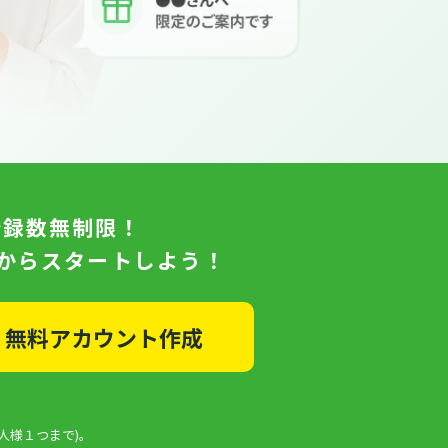
登録数無制限！
日からスタートしよう！
無料アカウント作成
人様１つまで)。