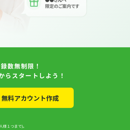
登録数無制限！
日からスタートしよう！
無料アカウント作成
人様１つまで)。