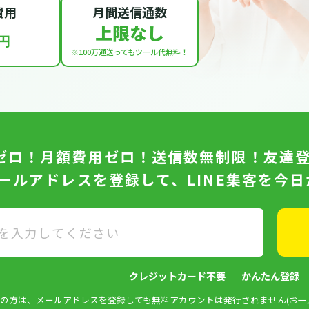
費用
月間送信通数
上限なし
円
※100万通送っても
ツール代無料！
ゼロ！月額費用ゼロ！送信数無制限！友達
メールアドレスを登録して、LINE集客を今
クレジットカード不要
かんたん登録
済みの方は、メールアドレスを登録しても無料アカウントは発行されません(お一