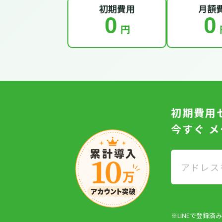
初期費用
月額
0
0
円
初期費用
今すぐ 
※LINEで登録