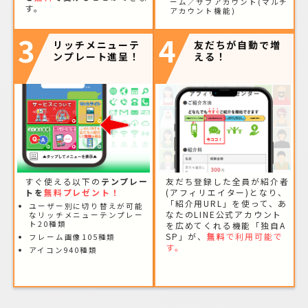
ーム／サブアカウント(マルチ
す。
アカウント機能)
3
4
リッチメニューテ
友だちが自動で増
ンプレート進呈！
える！
すぐ使える以下の
テンプレー
友だち登録した全員が紹介者
トを
無料プレゼント！
(アフィリエイター)となり、
「紹介用URL」を使って、あ
ユーザー別に切り替えが可能
なたのLINE公式アカウント
なリッチメニューテンプレー
ト20種類
を広めてくれる機能「独自A
SP」が、
無料
で利用可能で
フレーム画像105種類
す。
アイコン940種類