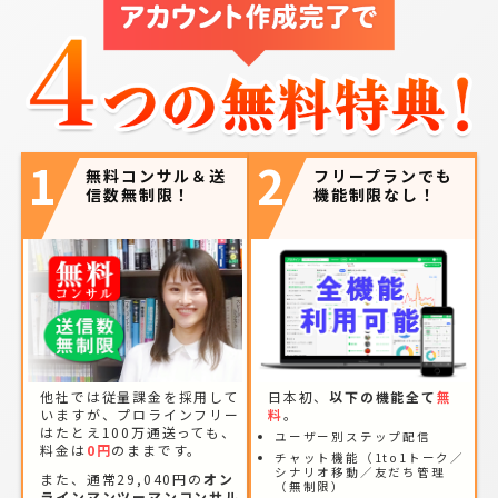
1
2
無料コンサル＆送
フリープランでも
信数無制限！
機能制限なし！
他社では従量課金を採用して
日本初、
以下の機能全て
無
いますが、プロラインフリー
料
。
はたとえ100万通送っても、
ユーザー別ステップ配信
料金は
0円
のままです。
チャット機能（1to1トーク／
シナリオ移動／友だち管理
また、通常29,040円の
オン
（無制限）
ラインマンツーマンコンサル