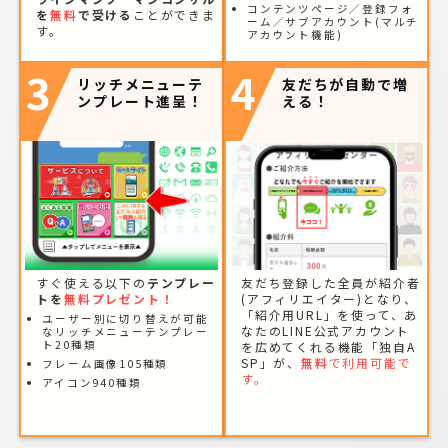
コンテンツページ／登録フォ
を
無料
で受ける
ことができま
ーム／サブアカウント(マルチ
す。
アカウント機能)
3
4
リッチメニューテ
友だちが自動で増
ンプレート進呈！
える！
すぐ使える以下の
テンプレー
友だち登録した全員が紹介者
トを
無料プレゼント！
(アフィリエイター)となり、
「紹介用URL」を使って、あ
ユーザー別に切り替えが可能
なたのLINE公式アカウント
なリッチメニューテンプレー
ト20種類
を広めてくれる機能「独自A
SP」が、
無料
で利用可能で
フレーム画像105種類
す。
アイコン940種類