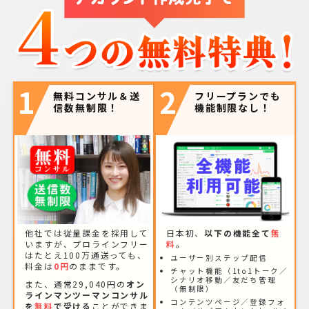
1
2
無料コンサル＆送
フリープランでも
信数無制限！
機能制限なし！
他社では従量課金を採用して
日本初、
以下の機能全て
無
いますが、プロラインフリー
料
。
はたとえ100万通送っても、
ユーザー別ステップ配信
料金は
0円
のままです。
チャット機能（1to1トーク／
シナリオ移動／友だち管理
また、通常29,040円の
オン
（無制限）
ラインマンツーマンコンサル
コンテンツページ／登録フォ
を
無料
で受ける
ことができま