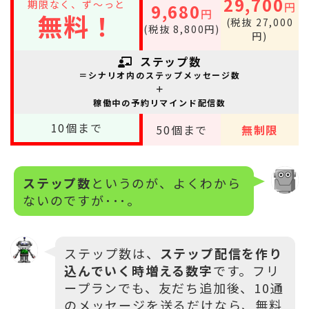
29,700
期限なく、ず～っと
円
9,680
円
無料！
(税抜 27,000
(税抜 8,800円)
円)
ステップ数
＝シナリオ内のステップメッセージ数
＋
稼働中の予約リマインド配信数
10
個まで
50
個まで
無制限
ステップ数
というのが、よくわから
ないのですが･･･。
ステップ数は、
ステップ配信を作り
込んでいく時増える数字
です。フリ
ープランでも、友だち追加後、10通
のメッセージを送るだけなら、無料