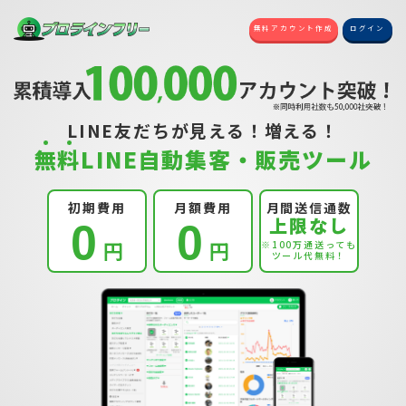
無料アカウント作成
ログイン
LINE友だちが見える！増える！
無
料
LINE自動集客・販売ツール
初期費用
月額費用
月間送信通数
上限なし
0
0
円
円
※100万通送っても
ツール代無料！