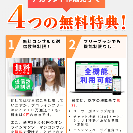
1
2
無料コンサル＆送
フリープランでも
信数無制限！
機能制限なし！
他社では従量課金を採用して
日本初、
以下の機能全て
無
いますが、プロラインフリー
料
。
はたとえ100万通送っても、
ユーザー別ステップ配信
料金は
0円
のままです。
チャット機能（1to1トーク／
シナリオ移動／友だち管理
また、通常29,040円の
オン
（無制限）
ラインマンツーマンコンサル
コンテンツページ／登録フォ
を
無料
で受ける
ことができま