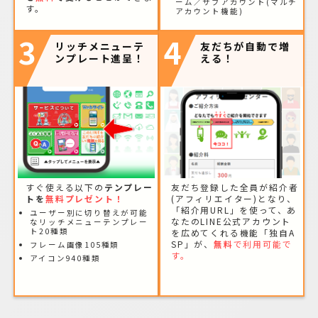
ーム／サブアカウント(マルチ
す。
アカウント機能)
3
4
リッチメニューテ
友だちが自動で増
ンプレート進呈！
える！
すぐ使える以下の
テンプレー
友だち登録した全員が紹介者
トを
無料プレゼント！
(アフィリエイター)となり、
「紹介用URL」を使って、あ
ユーザー別に切り替えが可能
なたのLINE公式アカウント
なリッチメニューテンプレー
ト20種類
を広めてくれる機能「独自A
SP」が、
無料
で利用可能で
フレーム画像105種類
す。
アイコン940種類