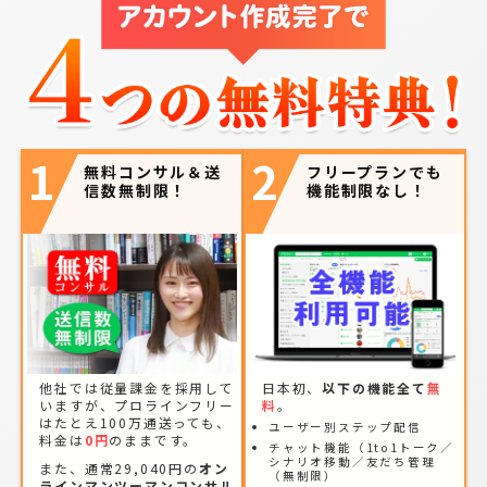
1
2
無料コンサル＆送
フリープランでも
信数無制限！
機能制限なし！
他社では従量課金を採用して
日本初、
以下の機能全て
無
いますが、プロラインフリー
料
。
はたとえ100万通送っても、
ユーザー別ステップ配信
料金は
0円
のままです。
チャット機能（1to1トーク／
シナリオ移動／友だち管理
また、通常29,040円の
オン
（無制限）
ラインマンツーマンコンサル