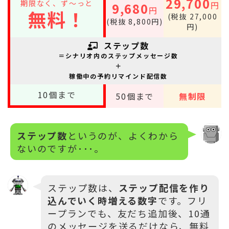
29,700
期限なく、ず～っと
円
9,680
円
無料！
(税抜 27,000
(税抜 8,800円)
円)
ステップ数
＝シナリオ内のステップメッセージ数
＋
稼働中の予約リマインド配信数
10
個まで
50
個まで
無制限
ステップ数
というのが、よくわから
ないのですが･･･。
ステップ数は、
ステップ配信を作り
込んでいく時増える数字
です。フリ
ープランでも、友だち追加後、10通
のメッセージを送るだけなら、無料