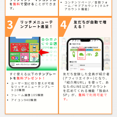
コンテンツページ／登録フォ
を
無料
で受ける
ことができま
ーム／サブアカウント(マルチ
す。
アカウント機能)
3
4
リッチメニューテ
友だちが自動で増
ンプレート進呈！
える！
すぐ使える以下の
テンプレー
友だち登録した全員が紹介者
トを
無料プレゼント！
(アフィリエイター)となり、
「紹介用URL」を使って、あ
ユーザー別に切り替えが可能
なたのLINE公式アカウント
なリッチメニューテンプレー
ト20種類
を広めてくれる機能「独自A
SP」が、
無料
で利用可能で
フレーム画像105種類
す。
アイコン940種類