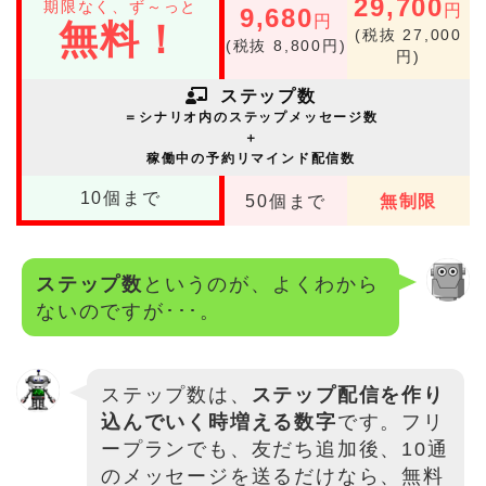
29,700
期限なく、ず～っと
円
9,680
円
無料！
(税抜 27,000
(税抜 8,800円)
円)
ステップ数
＝シナリオ内のステップメッセージ数
＋
稼働中の予約リマインド配信数
10
個まで
50
個まで
無制限
ステップ数
というのが、よくわから
ないのですが･･･。
ステップ数は、
ステップ配信を作り
込んでいく時増える数字
です。フリ
ープランでも、友だち追加後、10通
のメッセージを送るだけなら、無料