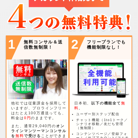
1
2
無料コンサル＆送
フリープランでも
信数無制限！
機能制限なし！
他社では従量課金を採用して
日本初、
以下の機能全て
無
いますが、プロラインフリー
料
。
はたとえ100万通送っても、
ユーザー別ステップ配信
料金は
0円
のままです。
チャット機能（1to1トーク／
シナリオ移動／友だち管理
また、通常29,040円の
オン
（無制限）
ラインマンツーマンコンサル
コンテンツページ／登録フォ
を
無料
で受ける
ことができま
ーム／サブアカウント(マルチ