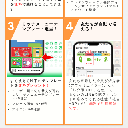
コンテンツページ／登録フォ
を
無料
で受ける
ことができま
ーム／サブアカウント(マルチ
す。
アカウント機能)
3
4
リッチメニューテ
友だちが自動で増
ンプレート進呈！
える！
すぐ使える以下の
テンプレー
友だち登録した全員が紹介者
トを
無料プレゼント！
(アフィリエイター)となり、
「紹介用URL」を使って、
ユーザー別に切り替えが可能
あなたのLINE公式アカウン
なリッチメニューテンプレー
ト20種類
トを広めてくれる機能「独自
ASP」が、
無料
で利用可能
フレーム画像105種類
です。
アイコン940種類