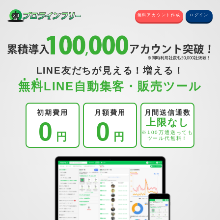
無料アカウント作成
ログイン
LINE友だちが見える！増える！
無
料
LINE自動集客・販売ツール
初期費用
月額費用
月間送信通数
上限なし
0
0
※100万通送っても
円
円
ツール代無料！