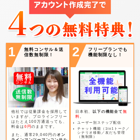
1
2
無料コンサル＆送
フリープランでも
信数無制限！
機能制限なし！
他社では従量課金を採用して
日本初、
以下の機能全て
無
いますが、プロラインフリー
料
。
はたとえ100万通送っても、
ユーザー別ステップ配信
料金は
0円
のままです。
チャット機能（1to1トーク／
シナリオ移動／友だち管理
また、通常29,040円の
オン
（無制限）
ラインマンツーマンコンサル