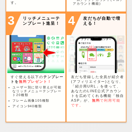
す。
アカウント機能)
3
4
リッチメニューテ
友だちが自動で増
ンプレート進呈！
える！
すぐ使える以下の
テンプレー
友だち登録した全員が紹介者
トを
無料プレゼント！
(アフィリエイター)となり、
「紹介用URL」を使って、
ユーザー別に切り替えが可能
あなたのLINE公式アカウン
なリッチメニューテンプレー
ト20種類
トを広めてくれる機能「独自
ASP」が、
無料
で利用可能
フレーム画像105種類
です。
アイコン940種類