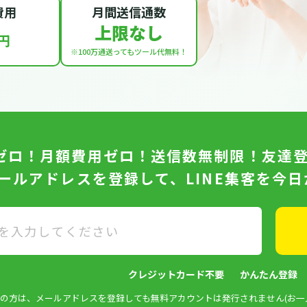
費用
月間送信通数
上限なし
円
※100万通送っても
ツール代無料！
ゼロ！月額費用ゼロ！送信数無制限！友達
メールアドレスを登録して、LINE集客を今
クレジットカード不要
かんたん登録
済みの方は、メールアドレスを登録しても無料アカウントは発行されません(お一