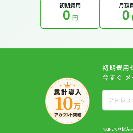
初期費用
月額
0
0
円
初期費用
今すぐ 
※LINEで登録