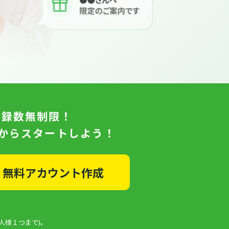
登録数無制限！
日からスタートしよう！
無料アカウント作成
人様１つまで)。