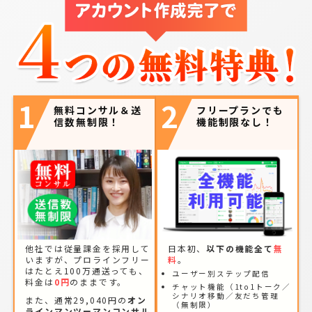
1
2
無料コンサル＆送
フリープランでも
信数無制限！
機能制限なし！
他社では従量課金を採用して
日本初、
以下の機能全て
無
いますが、プロラインフリー
料
。
はたとえ100万通送っても、
ユーザー別ステップ配信
料金は
0円
のままです。
チャット機能（1to1トーク／
シナリオ移動／友だち管理
また、通常29,040円の
オン
（無制限）
ラインマンツーマンコンサル