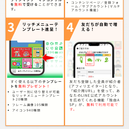
コンテンツページ／登録フォ
を
無料
で受ける
ことができま
ーム／サブアカウント(マルチ
す。
アカウント機能)
3
4
リッチメニューテ
友だちが自動で増
ンプレート進呈！
える！
すぐ使える以下の
テンプレー
友だち登録した全員が紹介者
トを
無料プレゼント！
(アフィリエイター)となり、
「紹介用URL」を使って、あ
ユーザー別に切り替えが可能
なたのLINE公式アカウント
なリッチメニューテンプレー
ト20種類
を広めてくれる機能「独自A
SP」が、
無料
で利用可能で
フレーム画像105種類
す。
アイコン940種類