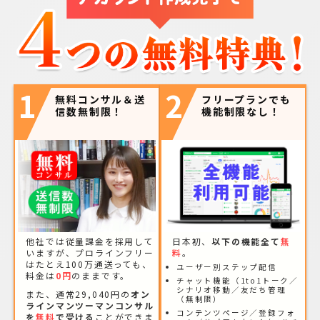
1
2
無料コンサル＆送
フリープランでも
信数無制限！
機能制限なし！
他社では従量課金を採用して
日本初、
以下の機能全て
無
いますが、プロラインフリー
料
。
はたとえ100万通送っても、
ユーザー別ステップ配信
料金は
0円
のままです。
チャット機能（1to1トーク／
シナリオ移動／友だち管理
また、通常29,040円の
オン
（無制限）
ラインマンツーマンコンサル
コンテンツページ／登録フォ
を
無料
で受ける
ことができま