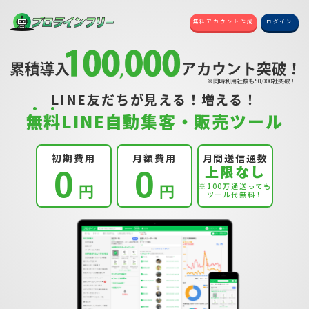
無料アカウント作成
ログイン
LINE友だちが見える！増える！
無
料
LINE自動集客・販売ツール
初期費用
月額費用
月間送信通数
上限なし
0
0
円
円
※100万通送っても
ツール代無料！