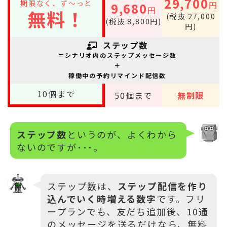
29,700
期限なく、ず～っと
円
9,680
円
無料！
(税抜 27,000
(税抜 8,800円)
円)
ステップ数
＝シナリオ内のステップメッセージ数
＋
稼働中の予約リマインド配信数
10
個まで
50
個まで
無制限
ステップ数
というのが、よくわから
ないのですが･･･。
ステップ数は、
ステップ配信を作り
込んでいく時増える数字
です。フリ
ープランでも、友だち追加後、10通
のメッセージを送るだけなら、無料