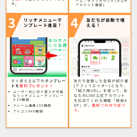
ーム／サブアカウント(マルチ
す。
アカウント機能)
3
4
リッチメニューテ
友だちが自動で増
ンプレート進呈！
える！
すぐ使える以下の
テンプレー
友だち登録した全員が紹介者
トを
無料プレゼント！
(アフィリエイター)となり、
「紹介用URL」を使って、あ
ユーザー別に切り替えが可能
なたのLINE公式アカウント
なリッチメニューテンプレー
ト20種類
を広めてくれる機能「独自A
SP」が、
無料
で利用可能で
フレーム画像105種類
す。
アイコン940種類