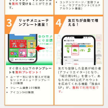
コンテンツページ／登録フォ
を
無料
で受ける
ことができま
ーム／サブアカウント(マルチ
す。
アカウント機能)
3
4
リッチメニューテ
友だちが自動で増
ンプレート進呈！
える！
すぐ使える以下の
テンプレー
友だち登録した全員が紹介者
トを
無料プレゼント！
(アフィリエイター)となり、
「紹介用URL」を使って、あ
ユーザー別に切り替えが可能
なたのLINE公式アカウント
なリッチメニューテンプレー
ト20種類
を広めてくれる機能「独自A
SP」が、
無料
で利用可能で
フレーム画像105種類
す。
アイコン940種類