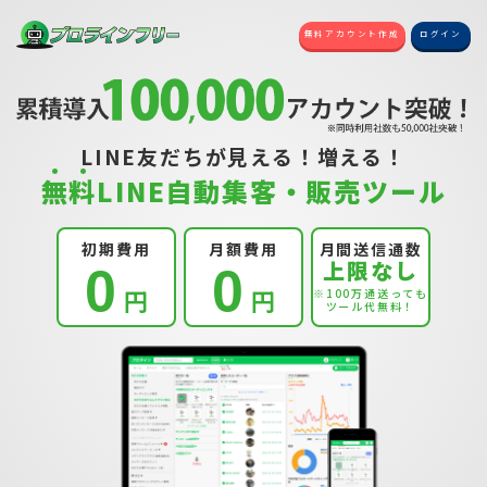
無料アカウント作成
ログイン
LINE友だちが見える！増える！
無
料
LINE自動集客・販売ツール
初期費用
月額費用
月間送信通数
上限なし
0
0
円
円
※100万通送っても
ツール代無料！