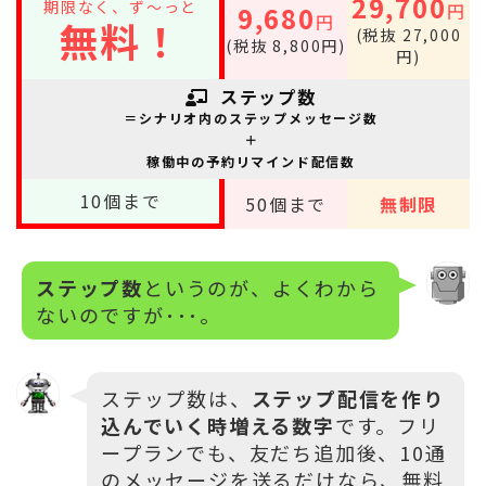
29,700
期限なく、ず～っと
円
9,680
円
無料！
(税抜 27,000
(税抜 8,800円)
円)
ステップ数
＝シナリオ内のステップメッセージ数
＋
稼働中の予約リマインド配信数
10
個まで
50
個まで
無制限
ステップ数
というのが、よくわから
ないのですが･･･。
ステップ数は、
ステップ配信を作り
込んでいく時増える数字
です。フリ
ープランでも、友だち追加後、10通
のメッセージを送るだけなら、無料