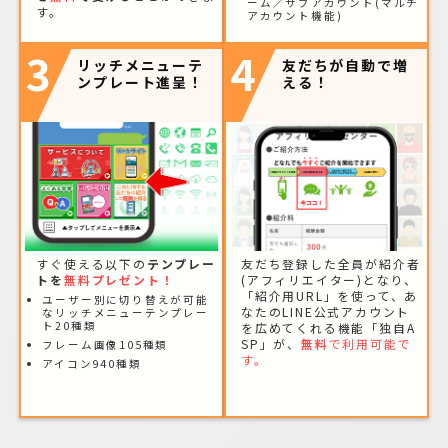
ーム／サブアカウント(マルチ
す。
アカウント機能)
3
4
リッチメニューテ
友だちが自動で増
ンプレート進呈！
える！
すぐ使える以下の
テンプレー
友だち登録した全員が紹介者
トを
無料プレゼント！
(アフィリエイター)となり、
「紹介用URL」を使って、あ
ユーザー別に切り替えが可能
なたのLINE公式アカウント
なリッチメニューテンプレー
ト20種類
を広めてくれる機能「独自A
SP」が、
無料
で利用可能で
フレーム画像105種類
す。
アイコン940種類