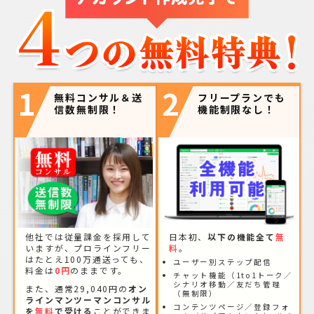
1
2
無料コンサル＆送
フリープランでも
信数無制限！
機能制限なし！
他社では従量課金を採用して
日本初、
以下の機能全て
無
いますが、プロラインフリー
料
。
はたとえ100万通送っても、
ユーザー別ステップ配信
料金は
0円
のままです。
チャット機能（1to1トーク／
シナリオ移動／友だち管理
また、通常29,040円の
オン
（無制限）
ラインマンツーマンコンサル
コンテンツページ／登録フォ
を
無料
で受ける
ことができま