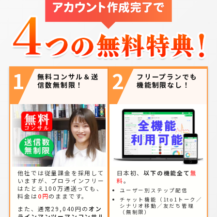
1
2
無料コンサル＆送
フリープランでも
信数無制限！
機能制限なし！
他社では従量課金を採用して
日本初、
以下の機能全て
無
いますが、プロラインフリー
料
。
はたとえ100万通送っても、
ユーザー別ステップ配信
料金は
0円
のままです。
チャット機能（1to1トーク／
シナリオ移動／友だち管理
また、通常29,040円の
オン
（無制限）
ラインマンツーマンコンサル