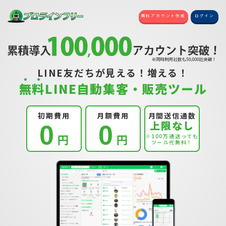
無料アカウント作成
ログイン
LINE友だちが見える！増える！
無
料
LINE自動集客・販売ツール
初期費用
月額費用
月間送信通数
上限なし
0
0
円
円
※100万通送っても
ツール代無料！