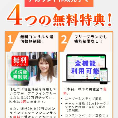
1
2
無料コンサル＆送
フリープランでも
信数無制限！
機能制限なし！
他社では従量課金を採用して
日本初、
以下の機能全て
無
いますが、プロラインフリー
料
。
はたとえ100万通送っても、
ユーザー別ステップ配信
料金は
0円
のままです。
チャット機能（1to1トーク／
シナリオ移動／友だち管理
また、通常29,040円の
オン
（無制限）
ラインマンツーマンコンサル
コンテンツページ／登録フォ
を
無料
で受ける
ことができま