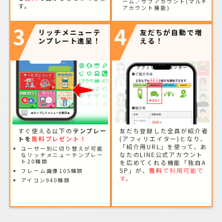
ーム／サブアカウント(マルチ
す。
アカウント機能)
3
4
リッチメニューテ
友だちが自動で増
ンプレート進呈！
える！
すぐ使える以下の
テンプレー
友だち登録した全員が紹介者
トを
無料プレゼント！
(アフィリエイター)となり、
「紹介用URL」を使って、あ
ユーザー別に切り替えが可能
なたのLINE公式アカウント
なリッチメニューテンプレー
ト20種類
を広めてくれる機能「独自A
SP」が、
無料
で利用可能で
フレーム画像105種類
す。
アイコン940種類