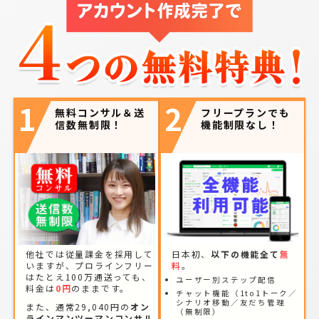
1
2
無料コンサル＆送
フリープランでも
信数無制限！
機能制限なし！
他社では従量課金を採用して
日本初、
以下の機能全て
無
いますが、プロラインフリー
料
。
はたとえ100万通送っても、
ユーザー別ステップ配信
料金は
0円
のままです。
チャット機能（1to1トーク／
シナリオ移動／友だち管理
また、通常29,040円の
オン
（無制限）
ラインマンツーマンコンサル