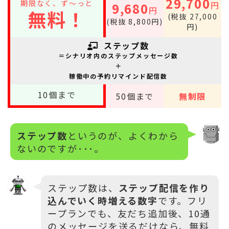
29,700
期限なく、ず～っと
円
9,680
円
無料！
(税抜 27,000
(税抜 8,800円)
円)
ステップ数
＝シナリオ内のステップメッセージ数
＋
稼働中の予約リマインド配信数
10
個まで
50
個まで
無制限
ステップ数
というのが、よくわから
ないのですが･･･。
ステップ数は、
ステップ配信を作り
込んでいく時増える数字
です。フリ
ープランでも、友だち追加後、10通
のメッセージを送るだけなら、無料