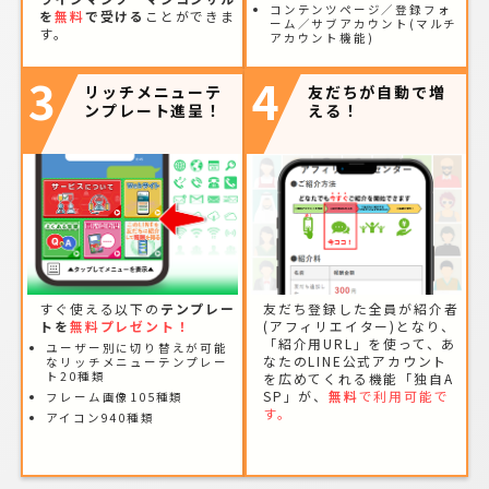
コンテンツページ／登録フォ
を
無料
で受ける
ことができま
ーム／サブアカウント(マルチ
す。
アカウント機能)
3
4
リッチメニューテ
友だちが自動で増
ンプレート進呈！
える！
すぐ使える以下の
テンプレー
友だち登録した全員が紹介者
トを
無料プレゼント！
(アフィリエイター)となり、
「紹介用URL」を使って、あ
ユーザー別に切り替えが可能
なたのLINE公式アカウント
なリッチメニューテンプレー
ト20種類
を広めてくれる機能「独自A
SP」が、
無料
で利用可能で
フレーム画像105種類
す。
アイコン940種類