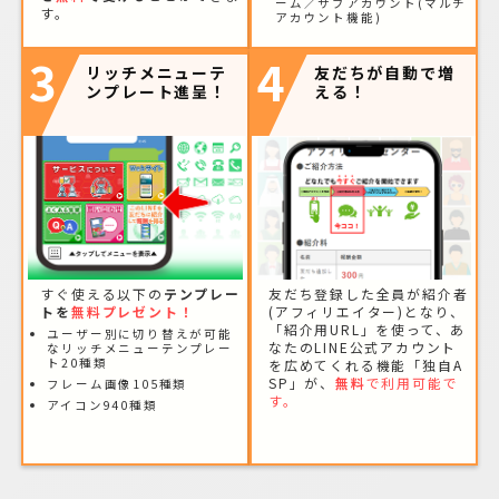
ーム／サブアカウント(マルチ
す。
アカウント機能)
3
4
リッチメニューテ
友だちが自動で増
ンプレート進呈！
える！
すぐ使える以下の
テンプレー
友だち登録した全員が紹介者
トを
無料プレゼント！
(アフィリエイター)となり、
「紹介用URL」を使って、あ
ユーザー別に切り替えが可能
なたのLINE公式アカウント
なリッチメニューテンプレー
ト20種類
を広めてくれる機能「独自A
SP」が、
無料
で利用可能で
フレーム画像105種類
す。
アイコン940種類