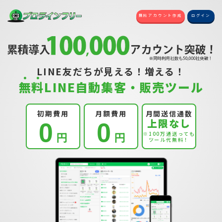
無料アカウント作成
ログイン
LINE友だちが見える！増える！
無
料
LINE自動集客・販売ツール
初期費用
月額費用
月間送信通数
上限なし
0
0
円
円
※100万通送っても
ツール代無料！