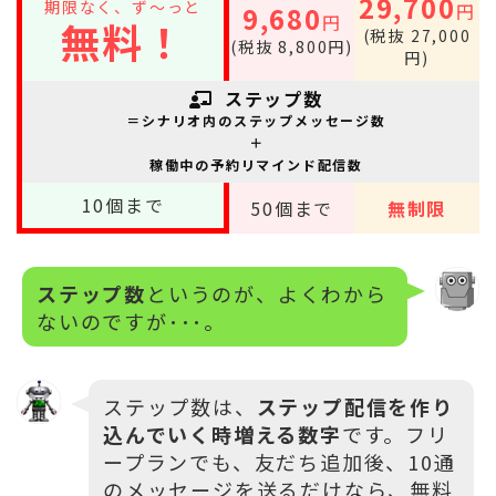
29,700
期限なく、ず～っと
円
9,680
円
無料！
(税抜 27,000
(税抜 8,800円)
円)
ステップ数
＝シナリオ内のステップメッセージ数
＋
稼働中の予約リマインド配信数
10
個まで
50
個まで
無制限
ステップ数
というのが、よくわから
ないのですが･･･。
ステップ数は、
ステップ配信を作り
込んでいく時増える数字
です。フリ
ープランでも、友だち追加後、10通
のメッセージを送るだけなら、無料