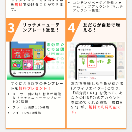
コンテンツページ／登録フォ
を
無料
で受ける
ことができま
ーム／サブアカウント(マルチ
す。
アカウント機能)
3
4
リッチメニューテ
友だちが自動で増
ンプレート進呈！
える！
すぐ使える以下の
テンプレー
友だち登録した全員が紹介者
トを
無料プレゼント！
(アフィリエイター)となり、
「紹介用URL」を使って、あ
ユーザー別に切り替えが可能
なたのLINE公式アカウント
なリッチメニューテンプレー
ト20種類
を広めてくれる機能「独自A
SP」が、
無料
で利用可能で
フレーム画像105種類
す。
アイコン940種類