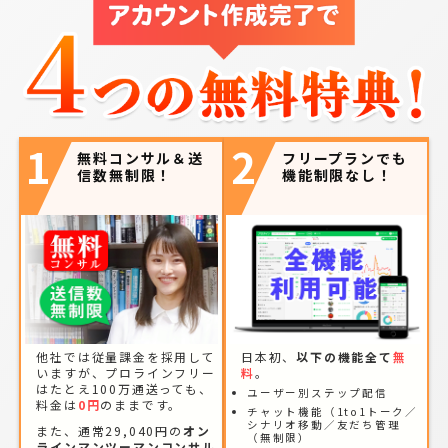
1
2
無料コンサル＆送
フリープランでも
信数無制限！
機能制限なし！
他社では従量課金を採用して
日本初、
以下の機能全て
無
いますが、プロラインフリー
料
。
はたとえ100万通送っても、
ユーザー別ステップ配信
料金は
0円
のままです。
チャット機能（1to1トーク／
シナリオ移動／友だち管理
また、通常29,040円の
オン
（無制限）
ラインマンツーマンコンサル