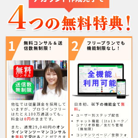
1
2
無料コンサル＆送
フリープランでも
信数無制限！
機能制限なし！
他社では従量課金を採用して
日本初、
以下の機能全て
無
いますが、プロラインフリー
料
。
はたとえ100万通送っても、
ユーザー別ステップ配信
料金は
0円
のままです。
チャット機能（1to1トーク／
シナリオ移動／友だち管理
また、通常29,040円の
オン
（無制限）
ラインマンツーマンコンサル
コンテンツページ／登録フォ
を
無料
で受ける
ことができま