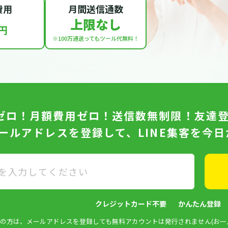
費用
月間送信通数
上限なし
円
※100万通送っても
ツール代無料！
ゼロ！月額費用ゼロ！送信数無制限！友達
メールアドレスを登録して、LINE集客を今
クレジットカード不要
かんたん登録
済みの方は、メールアドレスを登録しても無料アカウントは発行されません(お一