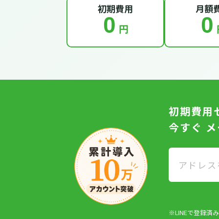
初期費用
月額
0
0
円
初期費用
今すぐ 
※LINEで登録