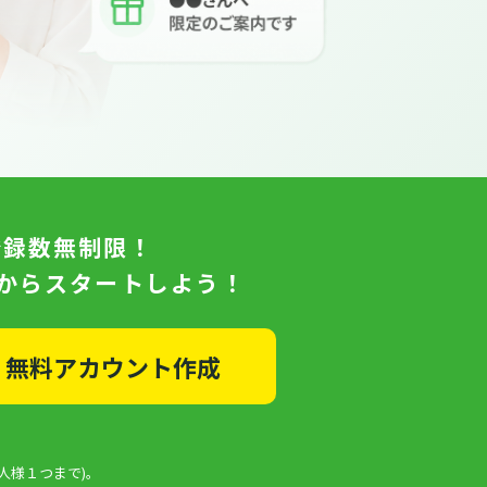
登録数無制限！
日からスタートしよう！
無料アカウント作成
人様１つまで)。