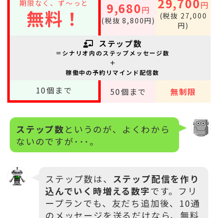
29,700
期限なく、ず～っと
円
9,680
円
無料！
(税抜 27,000
(税抜 8,800円)
円)
ステップ数
＝シナリオ内のステップメッセージ数
＋
稼働中の予約リマインド配信数
10
個まで
50
個まで
無制限
ステップ数
というのが、よくわから
ないのですが･･･。
ステップ数は、
ステップ配信を作り
込んでいく時増える数字
です。フリ
ープランでも、友だち追加後、10通
のメッセージを送るだけなら、無料