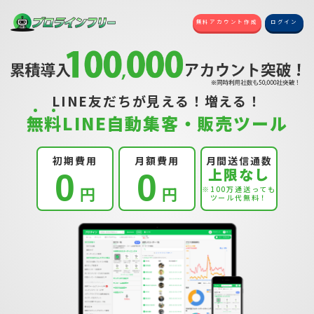
無料アカウント作成
ログイン
LINE友だちが見える！増える！
無
料
LINE自動集客・販売ツール
初期費用
月額費用
月間送信通数
上限なし
0
0
円
円
※100万通送っても
ツール代無料！