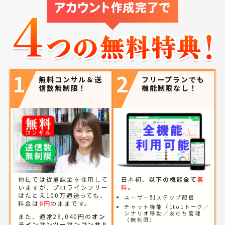
1
2
無料コンサル＆送
フリープランでも
信数無制限！
機能制限なし！
他社では従量課金を採用して
日本初、
以下の機能全て
無
いますが、プロラインフリー
料
。
はたとえ100万通送っても、
ユーザー別ステップ配信
料金は
0円
のままです。
チャット機能（1to1トーク／
シナリオ移動／友だち管理
また、通常29,040円の
オン
（無制限）
ラインマンツーマンコンサル