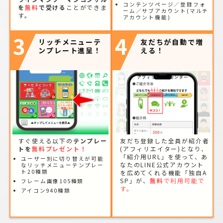
コンテンツページ／登録フォ
を
無料
で受ける
ことができま
ーム／サブアカウント(マルチ
す。
アカウント機能)
3
4
リッチメニューテ
友だちが自動で増
ンプレート進呈！
える！
すぐ使える以下の
テンプレー
友だち登録した全員が紹介者
トを
無料プレゼント！
(アフィリエイター)となり、
「紹介用URL」を使って、あ
ユーザー別に切り替えが可能
なたのLINE公式アカウント
なリッチメニューテンプレー
ト20種類
を広めてくれる機能「独自A
SP」が、
無料
で利用可能で
フレーム画像105種類
す。
アイコン940種類