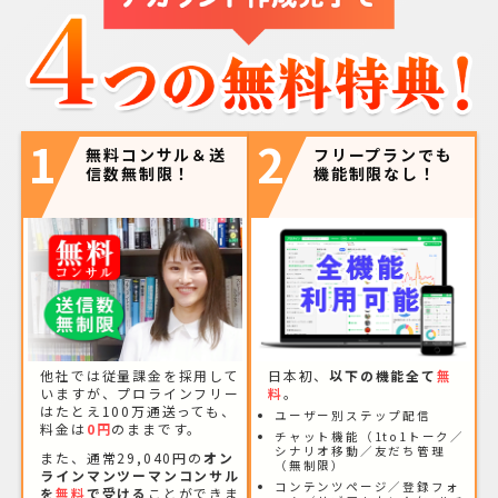
1
2
無料コンサル＆送
フリープランでも
信数無制限！
機能制限なし！
他社では従量課金を採用して
日本初、
以下の機能全て
無
いますが、プロラインフリー
料
。
はたとえ100万通送っても、
ユーザー別ステップ配信
料金は
0円
のままです。
チャット機能（1to1トーク／
シナリオ移動／友だち管理
また、通常29,040円の
オン
（無制限）
ラインマンツーマンコンサル
コンテンツページ／登録フォ
を
無料
で受ける
ことができま