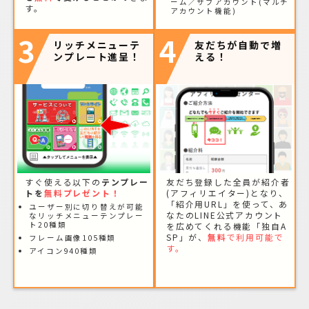
ーム／サブアカウント(マルチ
す。
アカウント機能)
3
4
リッチメニューテ
友だちが自動で増
ンプレート進呈！
える！
すぐ使える以下の
テンプレー
友だち登録した全員が紹介者
トを
無料プレゼント！
(アフィリエイター)となり、
「紹介用URL」を使って、あ
ユーザー別に切り替えが可能
なたのLINE公式アカウント
なリッチメニューテンプレー
ト20種類
を広めてくれる機能「独自A
SP」が、
無料
で利用可能で
フレーム画像105種類
す。
アイコン940種類