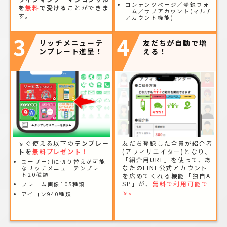
コンテンツページ／登録フォ
を
無料
で受ける
ことができま
ーム／サブアカウント(マルチ
す。
アカウント機能)
3
4
リッチメニューテ
友だちが自動で増
ンプレート進呈！
える！
すぐ使える以下の
テンプレー
友だち登録した全員が紹介者
トを
無料プレゼント！
(アフィリエイター)となり、
「紹介用URL」を使って、あ
ユーザー別に切り替えが可能
なたのLINE公式アカウント
なリッチメニューテンプレー
ト20種類
を広めてくれる機能「独自A
SP」が、
無料
で利用可能で
フレーム画像105種類
す。
アイコン940種類