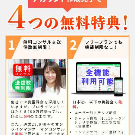
1
2
無料コンサル＆送
フリープランでも
信数無制限！
機能制限なし！
他社では従量課金を採用して
日本初、
以下の機能全て
無
いますが、プロラインフリー
料
。
はたとえ100万通送っても、
ユーザー別ステップ配信
料金は
0円
のままです。
チャット機能（1to1トーク／
シナリオ移動／友だち管理
また、通常29,040円の
オン
（無制限）
ラインマンツーマンコンサル
コンテンツページ／登録フォ
を
無料
で受ける
ことができま