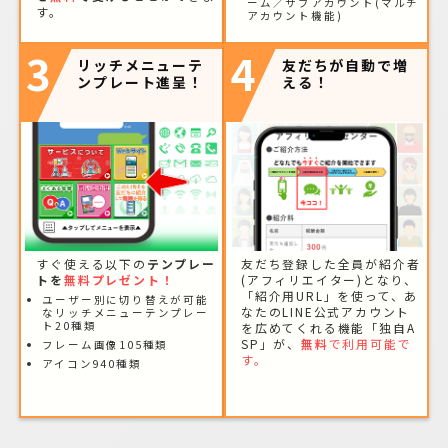
ーム／サブアカウント(マルチ
す。
アカウント機能)
3
4
リッチメニューテ
友だちが自動で増
ンプレート進呈！
える！
すぐ使える以下の
テンプレー
友だち登録した全員が紹介者
トを
無料プレゼント！
(アフィリエイター)となり、
「紹介用URL」を使って、あ
ユーザー別に切り替えが可能
なたのLINE公式アカウント
なリッチメニューテンプレー
ト20種類
を広めてくれる機能「独自A
SP」が、
無料
で利用可能で
フレーム画像105種類
す。
アイコン940種類