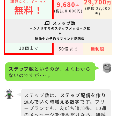
29,700
期限なく、ず～っと
円
9,680
円
無料！
(税抜 27,000
(税抜 8,800円)
円)
ステップ数
＝シナリオ内のステップメッセージ数
＋
稼働中の予約リマインド配信数
10
個まで
50
個まで
無制限
ステップ数
というのが、よくわから
ないのですが･･･。
ステップ数は、
ステップ配信を作り
込んでいく時増える数字
です。フリ
ープランでも、友だち追加後、10通
のメッセージを送るだけなら、無料