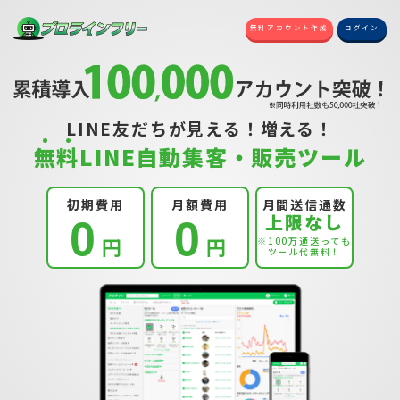
無料アカウント作成
ログイン
LINE友だちが見える！増える！
無
料
LINE自動集客・販売ツール
初期費用
月額費用
月間送信通数
上限なし
0
0
円
円
※100万通送っても
ツール代無料！