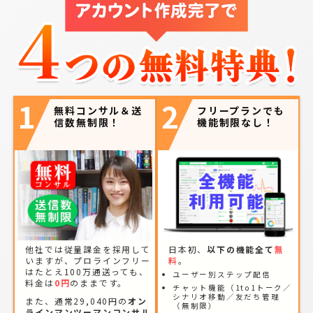
1
2
無料コンサル＆送
フリープランでも
信数無制限！
機能制限なし！
他社では従量課金を採用して
日本初、
以下の機能全て
無
いますが、プロラインフリー
料
。
はたとえ100万通送っても、
ユーザー別ステップ配信
料金は
0円
のままです。
チャット機能（1to1トーク／
シナリオ移動／友だち管理
また、通常29,040円の
オン
（無制限）
ラインマンツーマンコンサル